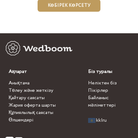
КӨБІРЕК КӨРСЕТУ
Ақпарат
Біз туралы
Анықтама
Неліктен біз
Төлеу және жеткізу
Пікірлер
Қайтару саясаты
Байланыс
Жария оферта шарты
мәліметтері
Құпиялылық саясаты
Өлшемдері
kk
|
ru