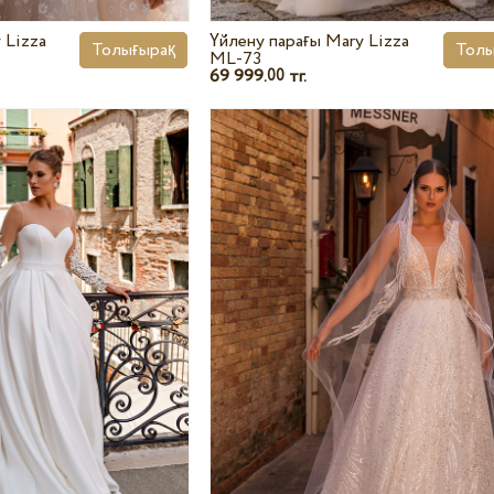
 Lizza
Үйлену парағы Mary Lizza
Толығырақ
Толы
ML-73
69 999.
тг.
00