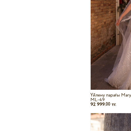
Үйлену парағы Mary
ML-49
92 999.
тг.
00