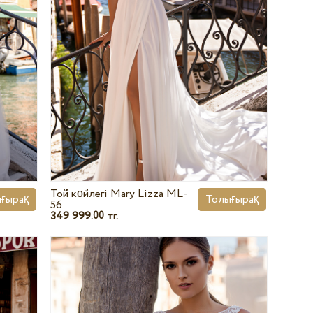
Той көйлегі Mary Lizza ML-
ғырақ
Толығырақ
56
349 999.
тг.
00