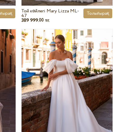
Той көйлегі Mary Lizza ML-
ғырақ
Толығырақ
47
389 999.
тг.
00