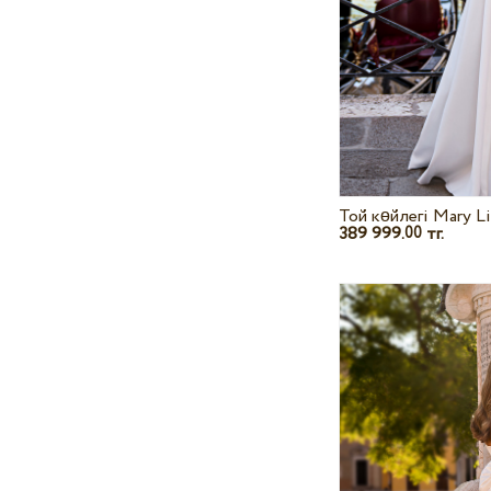
Той көйлегі Mary L
389 999.
тг.
00