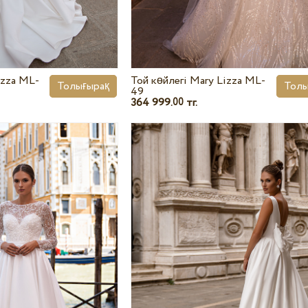
izza ML-
Той көйлегі Mary Lizza ML-
Толығырақ
Толы
49
364 999.
тг.
00