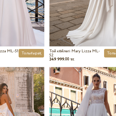
izza ML-51
Той көйлегі Mary Lizza ML-
Толығырақ
Толы
52
349 999.
тг.
00