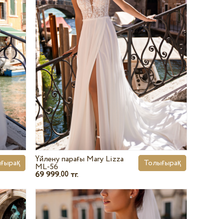
Үйлену парағы Mary Lizza
ғырақ
Толығырақ
ML-56
69 999.
тг.
00