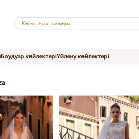
ы
Боудуар көйлектері
Үйлену көйлектері
za