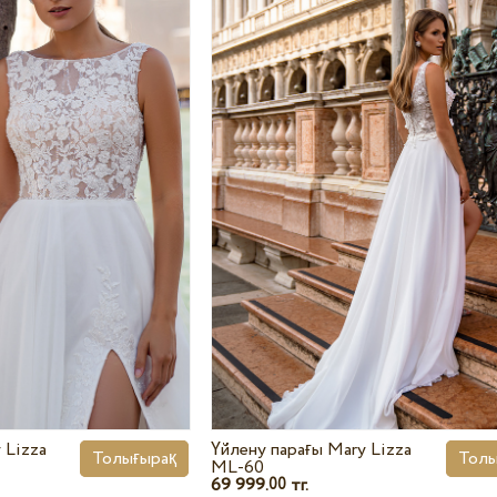
 Lizza
Үйлену парағы Mary Lizza
Толығырақ
Толы
ML-60
69 999.
тг.
00