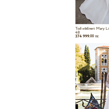
Той көйлегі Mary L
48
374 999.
тг.
00