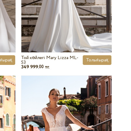
Той көйлегі Mary Lizza ML-
ғырақ
Толығырақ
53
349 999.
тг.
00