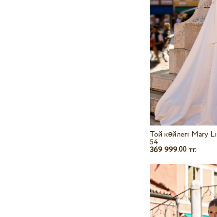
Той көйлегі Mary L
54
369 999.
тг.
00