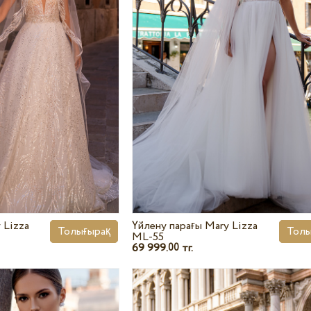
 Lizza
Үйлену парағы Mary Lizza
Толығырақ
Толы
ML-55
69 999.
тг.
00