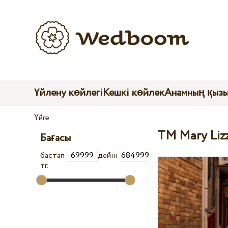
Үйлену көйлегі
Кешкі көйлек
Анамның қыз
Үйге
TM Mary Liz
Бағасы
бастап
дейін
тг.