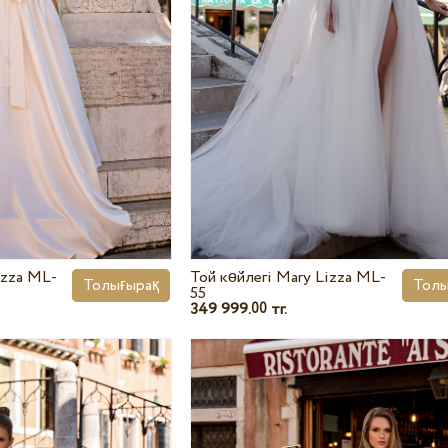
izza ML-
Той көйлегі Mary Lizza ML-
Толығырақ
Толы
55
349 999.
тг.
00