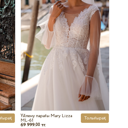
Үйлену парағы Mary Lizza
ғырақ
Толығырақ
ML-61
69 999.
тг.
00