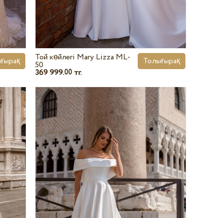
Той көйлегі Mary Lizza ML-
ғырақ
Толығырақ
50
369 999.
тг.
00