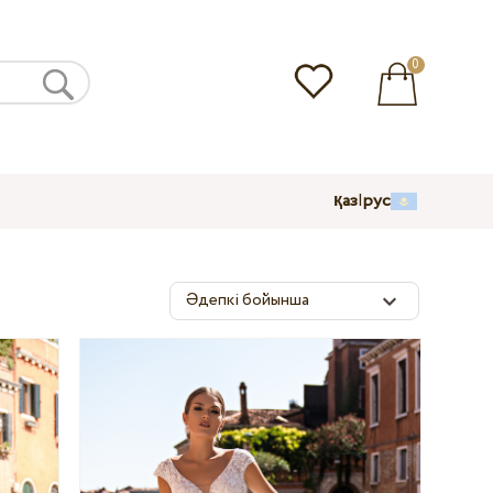
0
қаз
|
рус