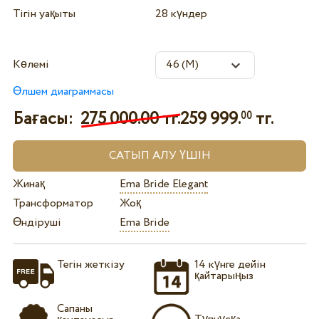
Тігін уақыты
28 күндер
Көлемі
Өлшем диаграммасы
Бағасы:
275 000.00 тг.
259 999.
тг.
00
Жинақ
Ema Bride Elegant
Трансформатор
Жоқ
Өндіруші
Ema Bride
Тегін жеткізу
14 күнге дейін
қайтарыңыз
Сапаны