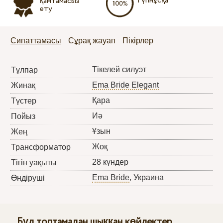
Түпнұсқа
қамтамасыз
ету
Сипаттамасы
Сұрақ жауап
Пікірлер
Тікелей силуэт
Тұлпар
Ema Bride Elegant
Жинақ
Қара
Түстер
Иә
Пойыз
Ұзын
Жең
Жоқ
Трансформатор
28 күндер
Тігін уақыты
Ema Bride
, Украина
Өндіруші
Бұл топтамадан шыққан көйлектер