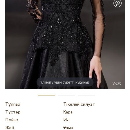
Үлкейту үшін суретті нұқыңыз
Тұлпар
Тікелей силуэт
Түстер
Қара
Пойыз
Иә
Жең
Ұзын