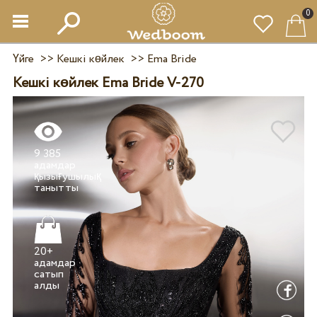
0
Үйге
>>
Кешкі көйлек
>>
Ema Bride
Кешкі көйлек Ema Bride V-270
9 385
адамдар
қызығушылық
20+
адамдар
сатып