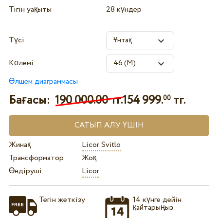
Тігін уақыты
28 күндер
Түсі
Көлемі
Өлшем диаграммасы
Бағасы:
190 000.00 тг.
154 999.
тг.
00
Жинақ
Licor Svitlo
Трансформатор
Жоқ
Өндіруші
Licor
Тегін жеткізу
14 күнге дейін
қайтарыңыз