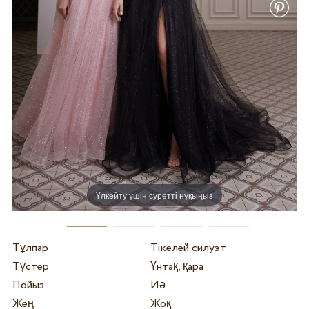
Үлкейту үшін суретті нұқыңыз
Тұлпар
Тікелей силуэт
Түстер
Ұнтақ, қара
Пойыз
Иә
Жең
Жоқ