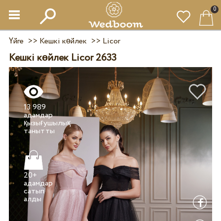
0
Үйге
>>
Кешкі көйлек
>>
Licor
Кешкі көйлек Licor 2633
13 989
адамдар
қызығушылық
20+
адамдар
сатып