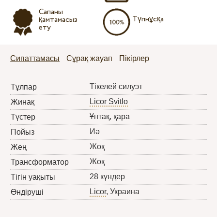
Сапаны
Түпнұсқа
қамтамасыз
ету
Сипаттамасы
Сұрақ жауап
Пікірлер
Тікелей силуэт
Тұлпар
Licor Svitlo
Жинақ
Ұнтақ, қара
Түстер
Иә
Пойыз
Жоқ
Жең
Жоқ
Трансформатор
28 күндер
Тігін уақыты
Licor
, Украина
Өндіруші