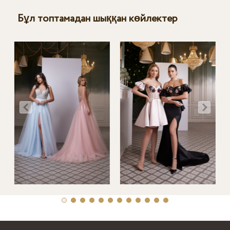
Бұл топтамадан шыққан көйлектер