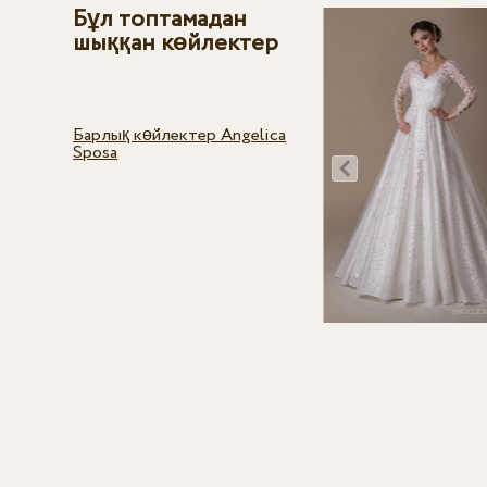
Бұл топтамадан
шыққан көйлектер
Барлық көйлектер Angelica
Sposa