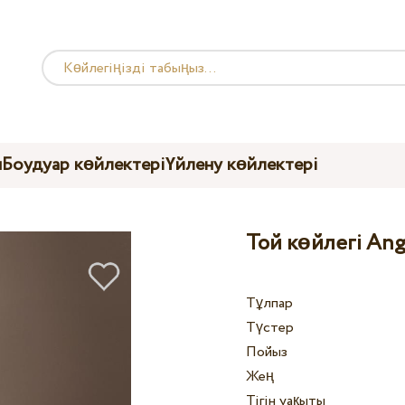
ы
Боудуар көйлектері
Үйлену көйлектері
Той көйлегі Ang
Тұлпар
Түстер
Пойыз
Жең
Тігін уақыты