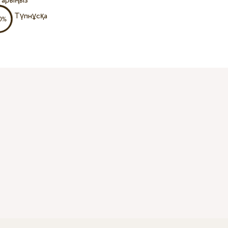
тарыңыз
Түпнұсқа