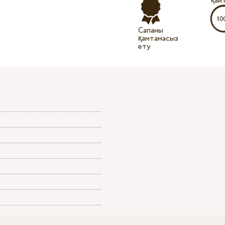
қай
Сапаны
қамтамасыз
ету