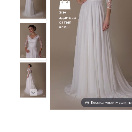
30+
адамдар
сатып
Кескінді ұлғайту үшін т