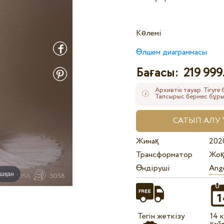
Көлемі
Өлшем диаграммасы
Бағасы:
219 999
Архивтік тауар. Тігуге
Тапсырыс бермес бұрын
Жинақ
202
Трансформатор
Жоқ
Өндіруші
Ange
ышқан
Тегін жеткізу
14 