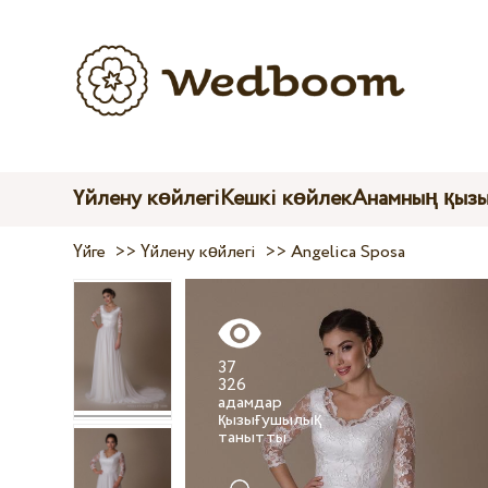
Үйлену көйлегі
Кешкі көйлек
Анамның қыз
Үйге
>>
Үйлену көйлегі
>>
Angelica Sposa
37
326
адамдар
қызығушылық