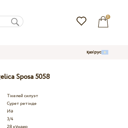
0
қаз
|
рус
elica Sposa 5058
Тікелей силуэт
Сурет ретінде
Иә
3/4
28 күндер