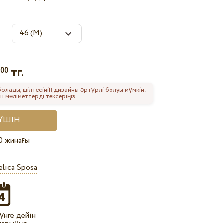
.
тг.
00
 болады, шілтесінің дизайны әртүрлі болуы мүмкін.
 мәліметтерді тексеріңіз.
0 жинағы
lica Sposa
күнге дейін