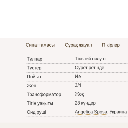
Сипаттамасы
Сұрақ жауап
Пікірлер
Тікелей силуэт
Тұлпар
Сурет ретінде
Түстер
Иә
Пойыз
3/4
Жең
Жоқ
Трансформатор
28 күндер
Тігін уақыты
Angelica Sposa
, Украина
Өндіруші