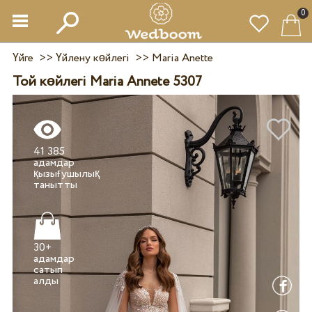
0
Үйге
>>
Үйлену көйлегі
>>
Maria Anette
Той көйлегі Maria Annete 5307
41 385
адамдар
қызығушылық
30+
адамдар
сатып