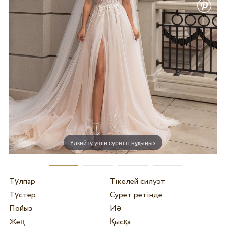
Үлкейту үшін суретті нұқыңыз
Тұлпар
Тікелей силуэт
Түстер
Сурет ретінде
Пойыз
Иә
Жең
Қысқа