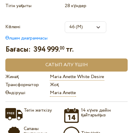
Тігін уақыты
28 күндер
Көлемі
Өлшем диаграммасы
Бағасы:
394 999.
тг.
00
Жинақ
Maria Anette White Desire
Трансформатор
Жоқ
Өндіруші
Maria Anette
Тегін жеткізу
14 күнге дейін
қайтарыңыз
Сапаны