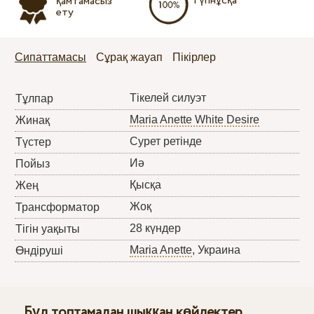
Түпнұсқа
қамтамасыз
ету
Сипаттамасы
Сұрақ жауап
Пікірлер
Тікелей силуэт
Тұлпар
Maria Anette White Desire
Жинақ
Сурет ретінде
Түстер
Иә
Пойыз
Қысқа
Жең
Жоқ
Трансформатор
28 күндер
Тігін уақыты
Maria Anette
, Украина
Өндіруші
Бұл топтамадан шыққан көйлектер