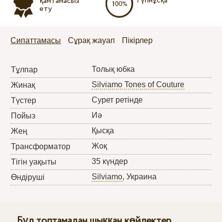
Түпнұсқа
қамтамасыз
ету
Сипаттамасы
Сұрақ жауап
Пікірлер
Толық юбка
Тұлпар
Silviamo Tones of Couture
Жинақ
Сурет ретінде
Түстер
Иә
Пойыз
Қысқа
Жең
Жоқ
Трансформатор
35 күндер
Тігін уақыты
Silviamo
, Украина
Өндіруші
Бұл топтамадан шыққан көйлектер