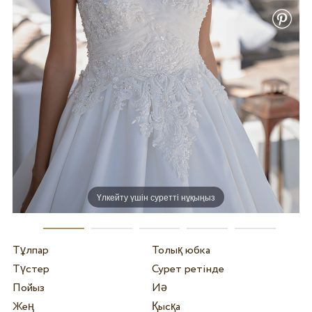
Үлкейту үшін суретті нұқыңыз
Тұлпар
Толық юбка
Түстер
Сурет ретінде
Пойыз
Иә
Жең
Қысқа