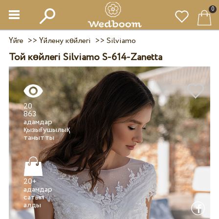
0
Үйге
>>
Үйлену көйлегі
>>
Silviamo
Той көйлегі Silviamo S-614-Zanetta
20
863
адамдар
қызығушылық
20+
адамдар
сатып