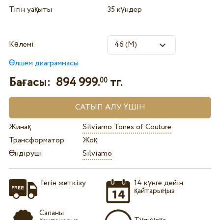
Тігін уақыты
35 күндер
Көлемі
Өлшем диаграммасы
Бағасы:
894 999.
тг.
00
Жинақ
Silviamo Tones of Couture
Трансформатор
Жоқ
Өндіруші
Silviamo
Тегін жеткізу
14 күнге дейін
қайтарыңыз
Сапаны