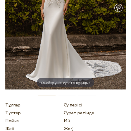
Үлкейту үшін суретті нұқыңыз
Тұлпар
Су перісі
Түстер
Сурет ретінде
Пойыз
Иә
Жең
Жоқ