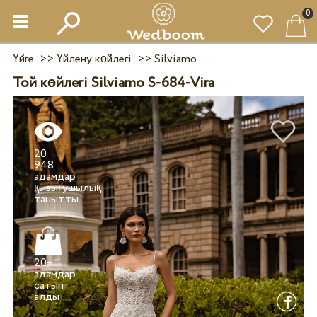
0
Үйге
>>
Үйлену көйлегі
>>
Silviamo
Той көйлегі Silviamo S-684-Vira
20
948
адамдар
қызығушылық
20+
адамдар
сатып