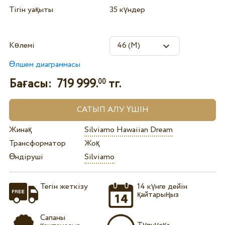
Тігін уақыты
35 күндер
Көлемі
Өлшем диаграммасы
Бағасы:
719 999.
тг.
00
Жинақ
Silviamo Hawaiian Dream
Трансформатор
Жоқ
Өндіруші
Silviamo
Тегін жеткізу
14 күнге дейін
қайтарыңыз
Сапаны