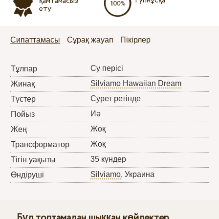
Түпнұсқа
қамтамасыз
ету
Сипаттамасы
Сұрақ жауап
Пікірлер
Су перісі
Тұлпар
Silviamo Hawaiian Dream
Жинақ
Сурет ретінде
Түстер
Иә
Пойыз
Жоқ
Жең
Жоқ
Трансформатор
35 күндер
Тігін уақыты
Silviamo
, Украина
Өндіруші
Бұл топтамадан шыққан көйлектер