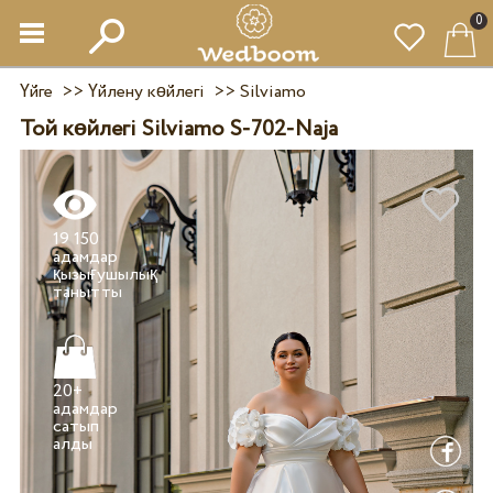
0
Үйге
>>
Үйлену көйлегі
>>
Silviamo
Той көйлегі Silviamo S-702-Naja
19 150
адамдар
қызығушылық
20+
адамдар
сатып