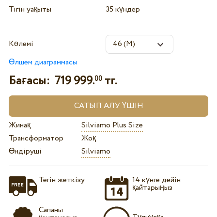
Тігін уақыты
35 күндер
Көлемі
Өлшем диаграммасы
Бағасы:
719 999.
тг.
00
Жинақ
Silviamo Plus Size
Трансформатор
Жоқ
Өндіруші
Silviamo
Тегін жеткізу
14 күнге дейін
қайтарыңыз
Сапаны