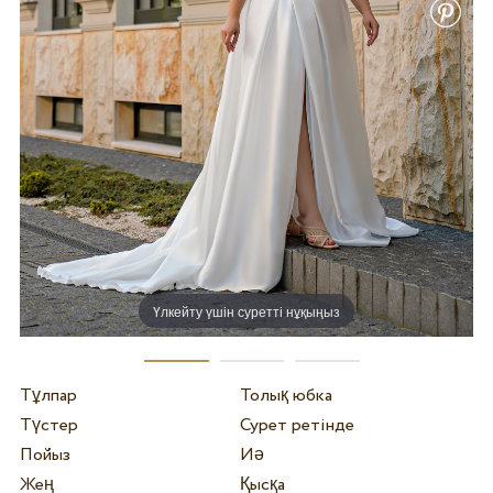
Үлкейту үшін суретті нұқыңыз
Тұлпар
Толық юбка
Түстер
Сурет ретінде
Пойыз
Иә
Жең
Қысқа