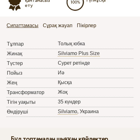
Түпнұсқа
қамтамасыз
ету
Сипаттамасы
Сұрақ жауап
Пікірлер
Толық юбка
Тұлпар
Silviamo Plus Size
Жинақ
Сурет ретінде
Түстер
Иә
Пойыз
Қысқа
Жең
Жоқ
Трансформатор
35 күндер
Тігін уақыты
Silviamo
, Украина
Өндіруші
Бұл топтамадан шыққан көйлектер