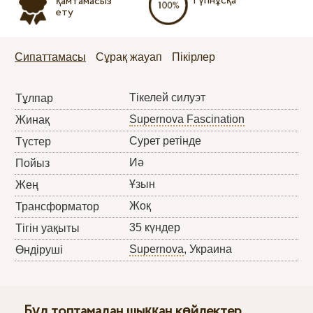
Түпнұсқа
қамтамасыз
ету
Сипаттамасы
Сұрақ жауап
Пікірлер
Тікелей силуэт
Тұлпар
Supernova Fascination
Жинақ
Сурет ретінде
Түстер
Иә
Пойыз
Ұзын
Жең
Жоқ
Трансформатор
35 күндер
Тігін уақыты
Supernova
, Украина
Өндіруші
Бұл топтамадан шыққан көйлектер