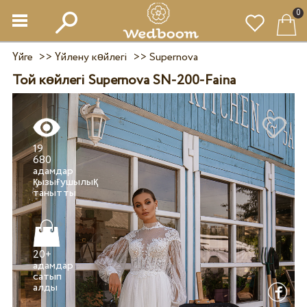
0
Үйге
>>
Үйлену көйлегі
>>
Supernova
Той көйлегі Supernova SN-200-Faina
19
680
адамдар
қызығушылық
20+
адамдар
сатып