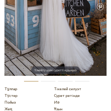
Үлкейту үшін суретті нұқыңыз
Тұлпар
Тікелей силуэт
Түстер
Сурет ретінде
Пойыз
Иә
Жең
Ұзын