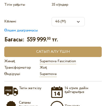
Тігін уақыты
35 күндер
Көлемі
Өлшем диаграммасы
Бағасы:
559 999.
тг.
00
Жинақ
Supernova Fascination
Трансформатор
Жоқ
Өндіруші
Supernova
Тегін жеткізу
14 күнге дейін
қайтарыңыз
Сапаны