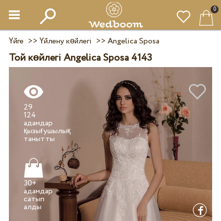
0
Үйге
>>
Үйлену көйлегі
>>
Angelica Sposa
Той көйлегі Angelica Sposa 4143
29
124
адамдар
қызығушылық
30+
адамдар
сатып