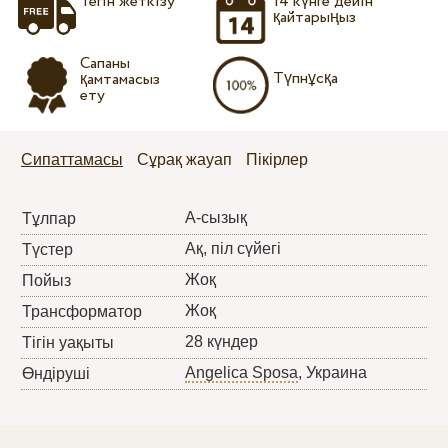
Тегін жеткізу
14 күнге дейін
қайтарыңыз
Сапаны
Түпнұсқа
қамтамасыз
ету
Сипаттамасы
Сұрақ жауап
Пікірлер
А-сызық
Тұлпар
Ақ, піл сүйегі
Түстер
Жоқ
Пойыз
Жоқ
Трансформатор
28 күндер
Тігін уақыты
Angelica Sposa
, Украина
Өндіруші