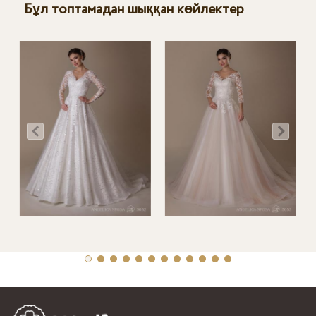
Бұл топтамадан шыққан көйлектер