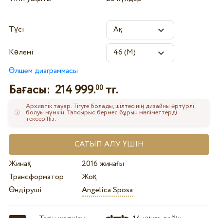
Түсі
Көлемі
Өлшем диаграммасы
Бағасы:
214 999.
тг.
00
Архивтік тауар. Тігуге болады, шілтесінің дизайны әртүрлі
болуы мүмкін. Тапсырыс бермес бұрын мәліметтерді
тексеріңіз.
Жинақ
2016 жинағы
Трансформатор
Жоқ
Өндіруші
Angelica Sposa