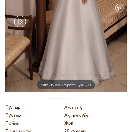
Үлкейту үшін суретті нұқыңыз
Тұлпар
А-сызық
Түстер
Ақ, піл сүйегі
Пойыз
Жоқ
Тігін уақыты
28 күндер