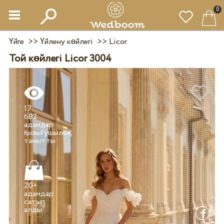
0
Үйге
>>
Үйлену көйлегі
>>
Licor
Той көйлегі Licor 3004
17
682
адамдар
қызығушылық
20+
адамдар
сатып