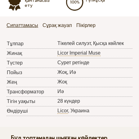
Түпнұсқа
қамтамасыз
ету
Сипаттамасы
Сұрақ жауап
Пікірлер
Тікелей силуэт, Қысқа көйлек
Тұлпар
Licor Imperial Muse
Жинақ
Сурет ретінде
Түстер
Жоқ, Иә
Пойыз
Жоқ
Жең
Иә
Трансформатор
28 күндер
Тігін уақыты
Licor
, Украина
Өндіруші
Бұл топтамадан шыққан көйлектер