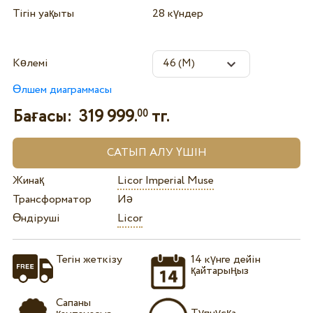
Тігін уақыты
28 күндер
Көлемі
Өлшем диаграммасы
Бағасы:
319 999.
тг.
00
Жинақ
Licor Imperial Muse
Трансформатор
Иә
Өндіруші
Licor
Тегін жеткізу
14 күнге дейін
қайтарыңыз
Сапаны