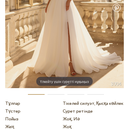
Үлкейту үшін суретті нұқыңыз
Тұлпар
Тікелей силуэт, Қысқа көйлек
Түстер
Сурет ретінде
Пойыз
Жоқ, Иә
Жең
Жоқ