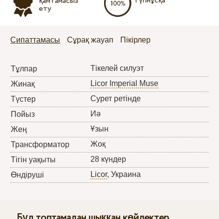
Түпнұсқа
қамтамасыз
ету
Сипаттамасы
Сұрақ жауап
Пікірлер
Тікелей силуэт
Тұлпар
Licor Imperial Muse
Жинақ
Сурет ретінде
Түстер
Иә
Пойыз
Ұзын
Жең
Жоқ
Трансформатор
28 күндер
Тігін уақыты
Licor
, Украина
Өндіруші
Бұл топтамадан шыққан көйлектер