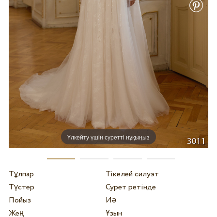
Үлкейту үшін суретті нұқыңыз
Тұлпар
Тікелей силуэт
Түстер
Сурет ретінде
Пойыз
Иә
Жең
Ұзын