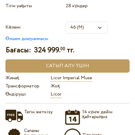
Тігін уақыты
28 күндер
Көлемі
Өлшем диаграммасы
Бағасы:
324 999.
тг.
00
Жинақ
Licor Imperial Muse
Трансформатор
Жоқ
Өндіруші
Licor
Тегін жеткізу
14 күнге дейін
қайтарыңыз
Сапаны