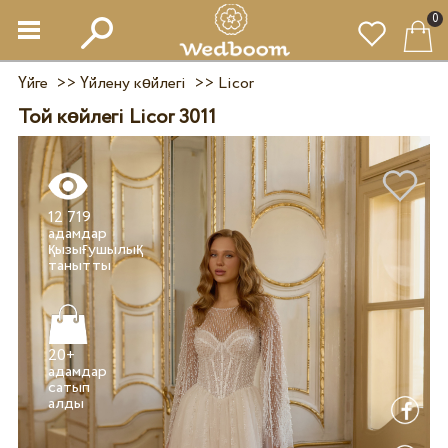
0
Үйге
>>
Үйлену көйлегі
>>
Licor
Той көйлегі Licor 3011
12 719
адамдар
қызығушылық
20+
адамдар
сатып