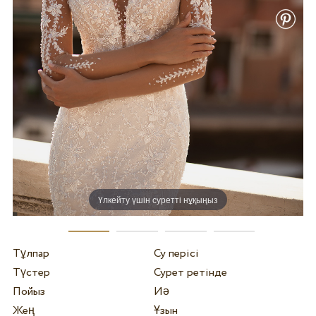
Үлкейту үшін суретті нұқыңыз
Тұлпар
Су перісі
Түстер
Сурет ретінде
Пойыз
Иә
Жең
Ұзын