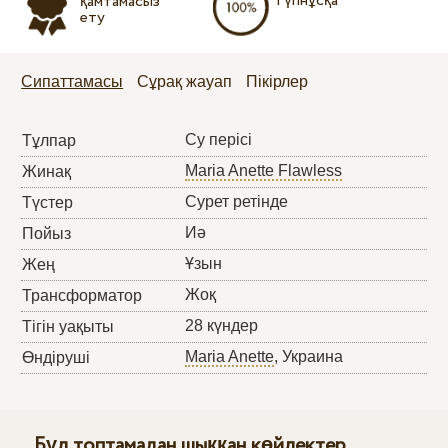
Түпнұсқа
қамтамасыз
ету
Сипаттамасы
Сұрақ жауап
Пікірлер
Су перісі
Тұлпар
Maria Anette Flawless
Жинақ
Сурет ретінде
Түстер
Иә
Пойыз
Ұзын
Жең
Жоқ
Трансформатор
28 күндер
Тігін уақыты
Maria Anette
, Украина
Өндіруші
Бұл топтамадан шыққан көйлектер