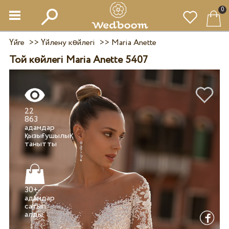
0
Үйге
>>
Үйлену көйлегі
>>
Maria Anette
Той көйлегі Maria Anette 5407
22
863
адамдар
қызығушылық
30+
адамдар
сатып