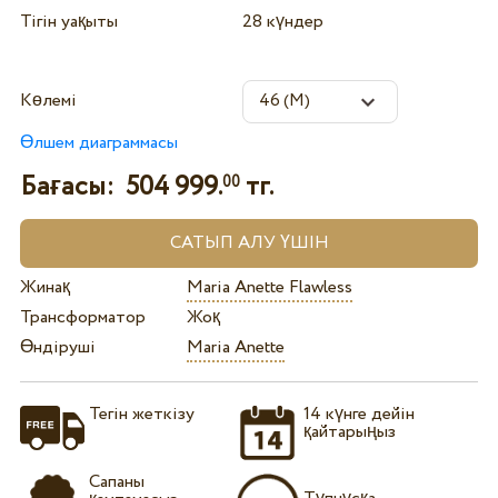
Тігін уақыты
28 күндер
Көлемі
Өлшем диаграммасы
Бағасы:
504 999.
тг.
00
Жинақ
Maria Anette Flawless
Трансформатор
Жоқ
Өндіруші
Maria Anette
Тегін жеткізу
14 күнге дейін
қайтарыңыз
Сапаны