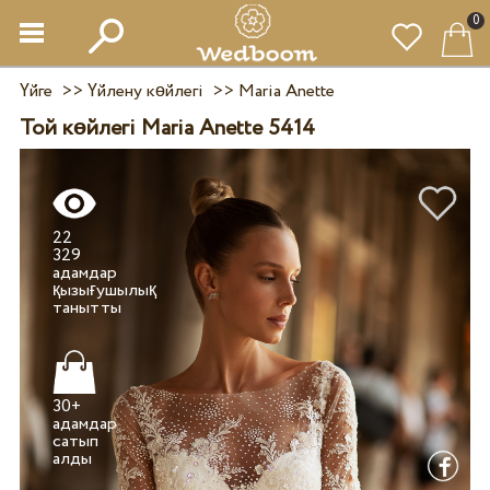
0
Үйге
>>
Үйлену көйлегі
>>
Maria Anette
Той көйлегі Maria Anette 5414
22
329
адамдар
қызығушылық
30+
адамдар
сатып