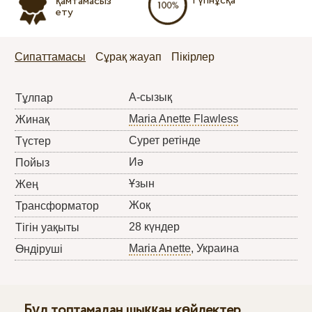
Түпнұсқа
қамтамасыз
ету
Сипаттамасы
Сұрақ жауап
Пікірлер
А-сызық
Тұлпар
Maria Anette Flawless
Жинақ
Сурет ретінде
Түстер
Иә
Пойыз
Ұзын
Жең
Жоқ
Трансформатор
28 күндер
Тігін уақыты
Maria Anette
, Украина
Өндіруші
Бұл топтамадан шыққан көйлектер