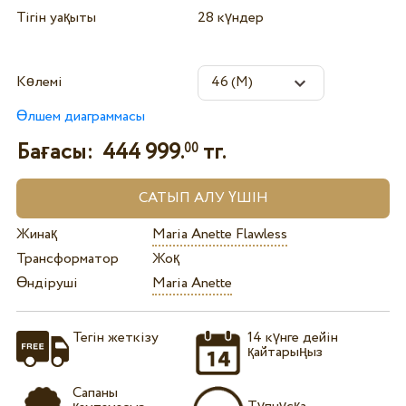
Тігін уақыты
28 күндер
Көлемі
Өлшем диаграммасы
Бағасы:
444 999.
тг.
00
Жинақ
Maria Anette Flawless
Трансформатор
Жоқ
Өндіруші
Maria Anette
Тегін жеткізу
14 күнге дейін
қайтарыңыз
Сапаны