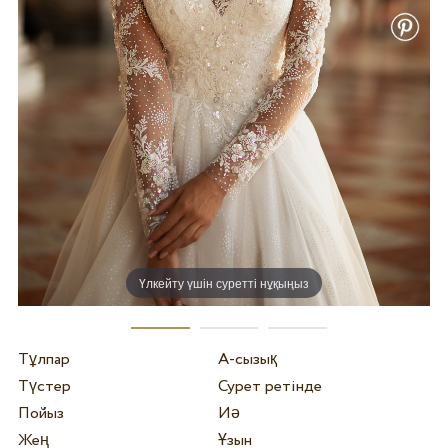
Үлкейту үшін суретті нұқыңыз
Тұлпар
А-сызық
Түстер
Сурет ретінде
Пойыз
Иә
Жең
Ұзын