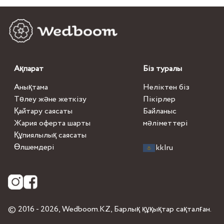
Ақпарат
Біз туралы
Анықтама
Неліктен біз
Төлеу және жеткізу
Пікірлер
Қайтару саясаты
Байланыс
Жария оферта шарты
мәліметтері
Құпиялылық саясаты
Өлшемдері
kk
|
ru
© 2016 - 2026,
Wedboom.KZ
, Барлық құқықтар сақталған.