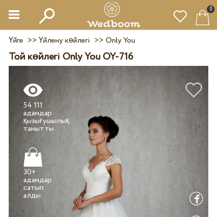
0
Үйге
>>
Үйлену көйлегі
>>
Only You
Той көйлегі Only You OY-716
54 111
адамдар
қызығушылық
30+
адамдар
сатып