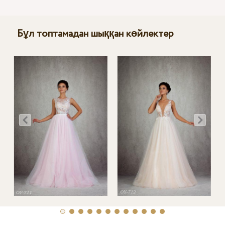
Бұл топтамадан шыққан көйлектер