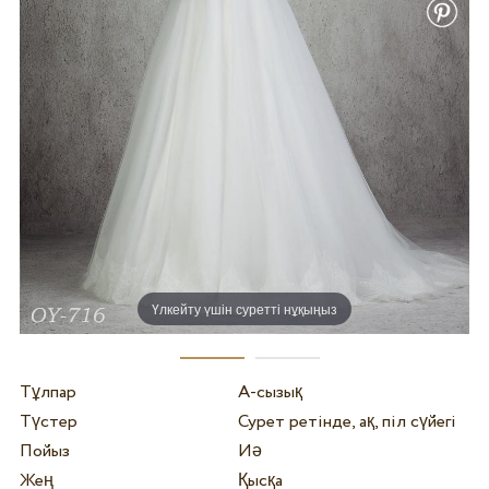
Үлкейту үшін суретті нұқыңыз
Тұлпар
А-сызық
Түстер
Сурет ретінде, ақ, піл сүйегі
Пойыз
Иә
Жең
Қысқа