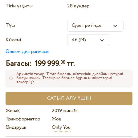
Тігін уақыты
28 күндер
Түсі
Көлемі
Өлшем диаграммасы
Бағасы:
199 999.
тг.
00
Архивтік тауар. Тігуге болады, шілтесінің дизайны әртүрлі
болуы мүмкін. Тапсырыс бермес бұрын мәліметтерді
тексеріңіз.
Жинақ
2019 жинағы
Трансформатор
Жоқ
Өндіруші
Only You