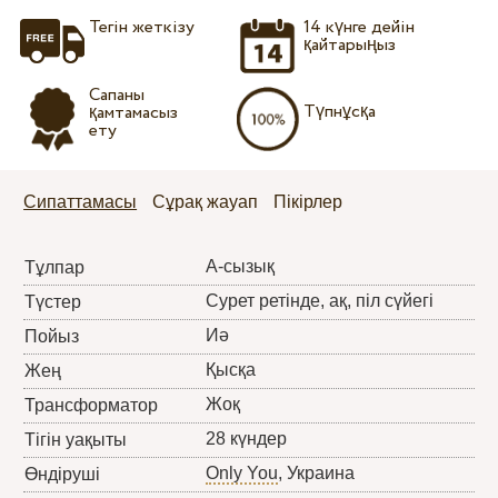
Тегін жеткізу
14 күнге дейін
қайтарыңыз
Сапаны
Түпнұсқа
қамтамасыз
ету
Сипаттамасы
Сұрақ жауап
Пікірлер
А-сызық
Тұлпар
Сурет ретінде, ақ, піл сүйегі
Түстер
Иә
Пойыз
Қысқа
Жең
Жоқ
Трансформатор
28 күндер
Тігін уақыты
Only You
, Украина
Өндіруші