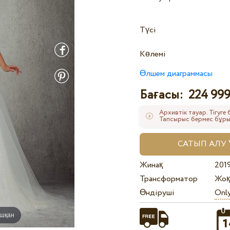
Түсі
Көлемі
Өлшем диаграммасы
Бағасы:
224 999
Архивтік тауар. Тігуге
Тапсырыс бермес бұрын
Жинақ
201
Трансформатор
Жоқ
Өндіруші
Onl
ышқан