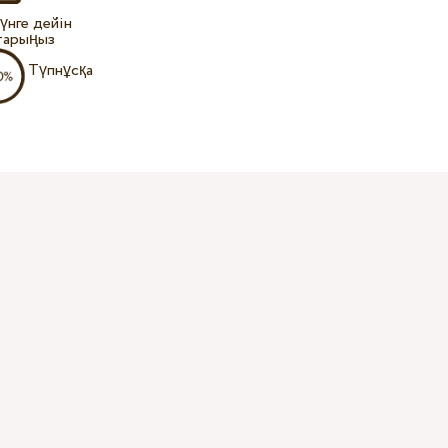
күнге дейін
тарыңыз
Түпнұсқа