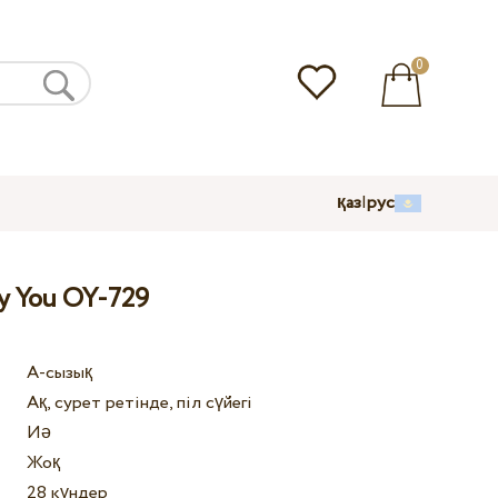
0
қаз
|
рус
y You OY-729
А-сызық
Ақ, сурет ретінде, піл сүйегі
Иә
Жоқ
28 күндер