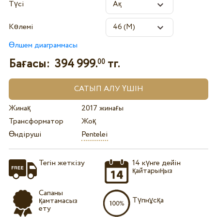
Түсі
Көлемі
Өлшем диаграммасы
Бағасы:
394 999.
тг.
00
Жинақ
2017 жинағы
Трансформатор
Жоқ
Өндіруші
Pentelei
Тегін жеткізу
14 күнге дейін
қайтарыңыз
Сапаны
Түпнұсқа
қамтамасыз
ету