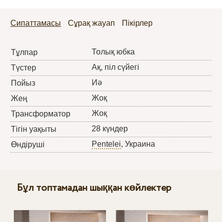
Сипаттамасы
Сұрақ жауап
Пікірлер
Толық юбка
Тұлпар
Ақ, піл сүйегі
Түстер
Иә
Пойыз
Жоқ
Жең
Жоқ
Трансформатор
28 күндер
Тігін уақыты
Pentelei
, Украина
Өндіруші
Бұл топтамадан шыққан көйлектер