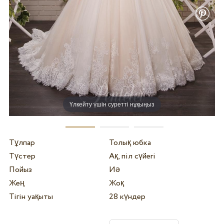
Үлкейту үшін суретті нұқыңыз
Тұлпар
Толық юбка
Түстер
Ақ, піл сүйегі
Пойыз
Иә
Жең
Жоқ
Тігін уақыты
28 күндер