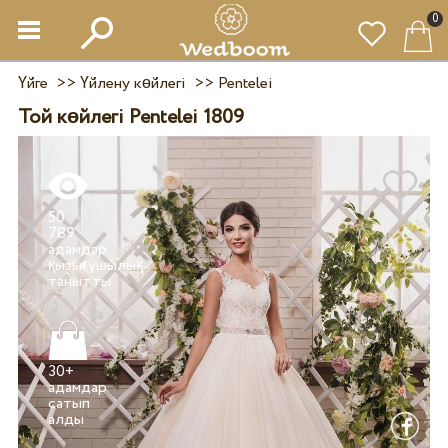
0
Үйге
>>
Үйлену көйлегі
>>
Pentelei
Той көйлегі Pentelei 1809
50
789
адамдар
қызығушылық
30+
адамдар
сатып