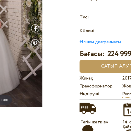
Түсі
Көлемі
Өлшем диаграммасы
Бағасы:
224 999
Жинақ
201
Трансформатор
Жоқ
Өндіруші
Pent
ышқан
Тегін жеткізу
14 
қай