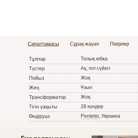
Сипаттамасы
Сұрақ жауап
Пікірлер
Толық юбка
Тұлпар
Ақ, піл сүйегі
Түстер
Жоқ
Пойыз
Ұзын
Жең
Жоқ
Трансформатор
28 күндер
Тігін уақыты
Pentelei
, Украина
Өндіруші