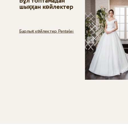
Бұл топтамадан
шыққан көйлектер
Барлық көйлектер Pentelei