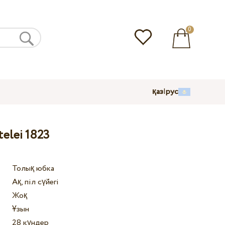
0
қаз
|
рус
telei 1823
Толық юбка
Ақ, піл сүйегі
Жоқ
Ұзын
28 күндер