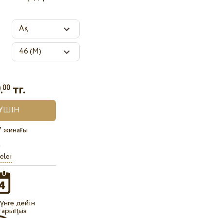
.
тг.
00
7 жинағы
elei
күнге дейін
тарыңыз