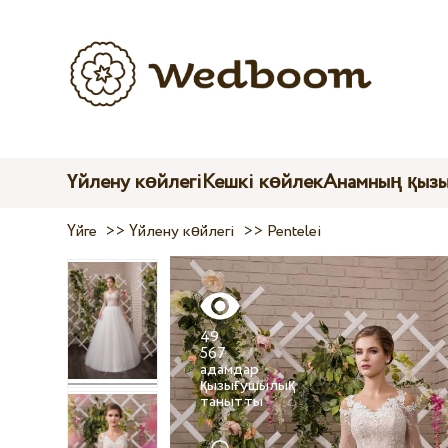
Үйлену көйлегі
Кешкі көйлек
Анамның қыз
Үйге
>>
Үйлену көйлегі
>>
Pentelei
49
567
адамдар
қызығушылық