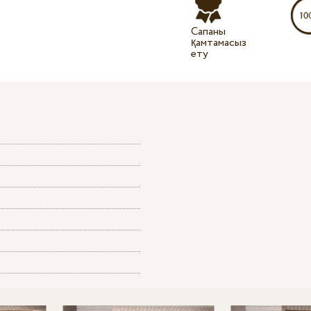
Сапаны
қамтамасыз
ету