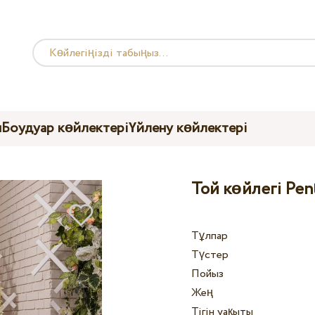
ы
Боудуар көйлектері
Үйлену көйлектері
Той көйлегі Pen
Тұлпар
Түстер
Пойыз
Жең
Тігін уақыты