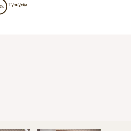
Түпнұсқа