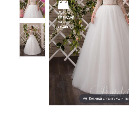
30+
адамдар
сатып
Кескінді ұлғайту үшін т