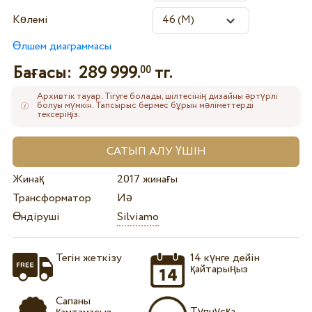
Көлемі
Өлшем диаграммасы
Бағасы:
289 999.
тг.
00
Архивтік тауар. Тігуге болады, шілтесінің дизайны әртүрлі
болуы мүмкін. Тапсырыс бермес бұрын мәліметтерді
тексеріңіз.
Жинақ
2017 жинағы
Трансформатор
Иә
Өндіруші
Silviamo
Тегін жеткізу
14 күнге дейін
қайтарыңыз
Сапаны
Түпнұсқа