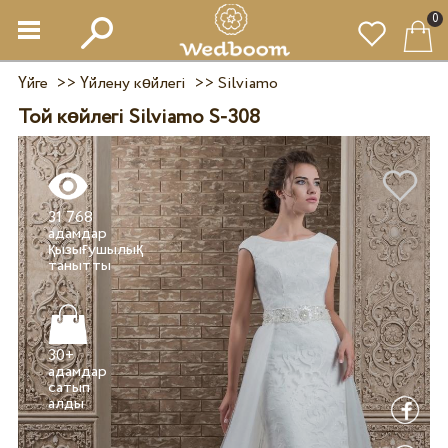
0
Үйге
>>
Үйлену көйлегі
>>
Silviamo
Той көйлегі Silviamo S-308
31 768
адамдар
қызығушылық
30+
адамдар
сатып