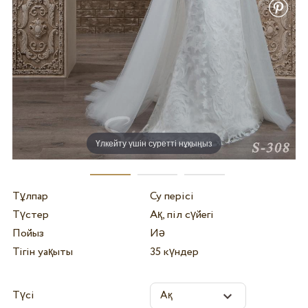
Үлкейту үшін суретті нұқыңыз
Тұлпар
Су перісі
Түстер
Ақ, піл сүйегі
Пойыз
Иә
Тігін уақыты
35 күндер
Түсі