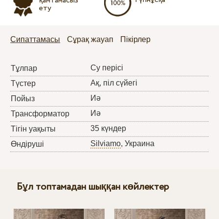
қамтамасыз
ету
Сипаттамасы
Сұрақ жауап
Пікірлер
Су перісі
Тұлпар
Ақ, піл сүйегі
Түстер
Иә
Пойыз
Иә
Трансформатор
35 күндер
Тігін уақыты
Silviamo
, Украина
Өндіруші
Бұл топтамадан шыққан көйлектер