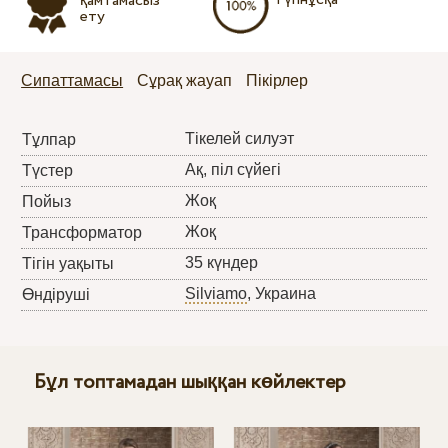
қамтамасыз
ету
Сипаттамасы
Сұрақ жауап
Пікірлер
Тікелей силуэт
Тұлпар
Ақ, піл сүйегі
Түстер
Жоқ
Пойыз
Жоқ
Трансформатор
35 күндер
Тігін уақыты
Silviamo
, Украина
Өндіруші
Бұл топтамадан шыққан көйлектер