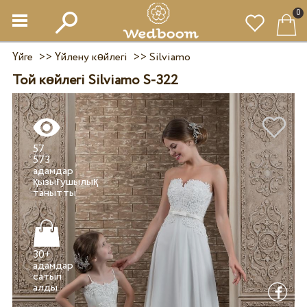
0
Үйге
>>
Үйлену көйлегі
>>
Silviamo
Той көйлегі Silviamo S-322
57
573
адамдар
қызығушылық
30+
адамдар
сатып