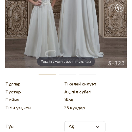
Үлкейту үшін суретті нұқыңыз
Тұлпар
Тікелей силуэт
Түстер
Ақ, піл сүйегі
Пойыз
Жоқ
Тігін уақыты
35 күндер
Түсі