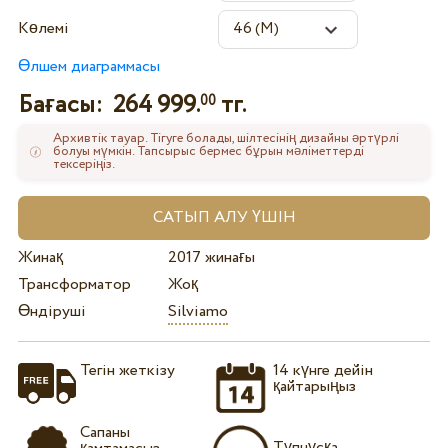
Көлемі
Өлшем диаграммасы
Бағасы:
264 999.
тг.
00
Архивтік тауар. Тігуге болады, шілтесінің дизайны әртүрлі
болуы мүмкін. Тапсырыс бермес бұрын мәліметтерді
тексеріңіз.
Жинақ
2017 жинағы
Трансформатор
Жоқ
Өндіруші
Silviamo
Тегін жеткізу
14 күнге дейін
қайтарыңыз
Сапаны
Түпнұсқа