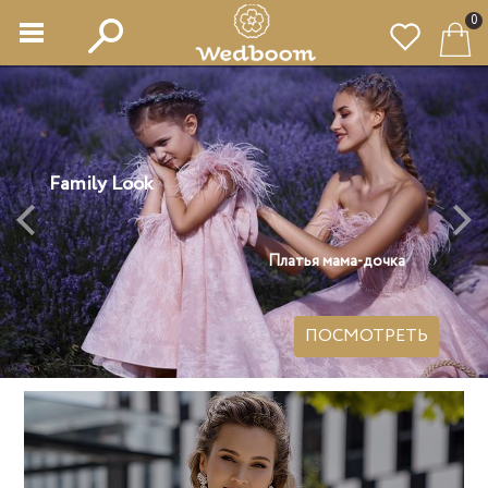
0
Family Look
Платья мама-дочка
ПОСМОТРЕТЬ