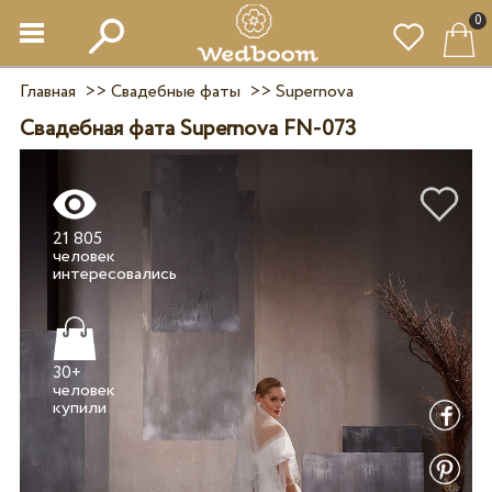
0
Главная
>>
Свадебные фаты
>>
Supernova
Свадебная фата Supernova FN-073
21 805
человек
30+
человек