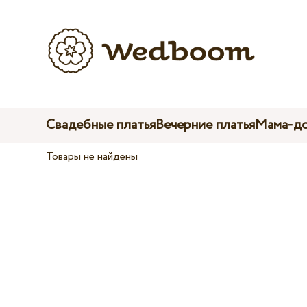
Свадебные платья
Вечерние платья
Мама-до
Товары не найдены