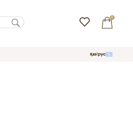
0
қаз
|
рус