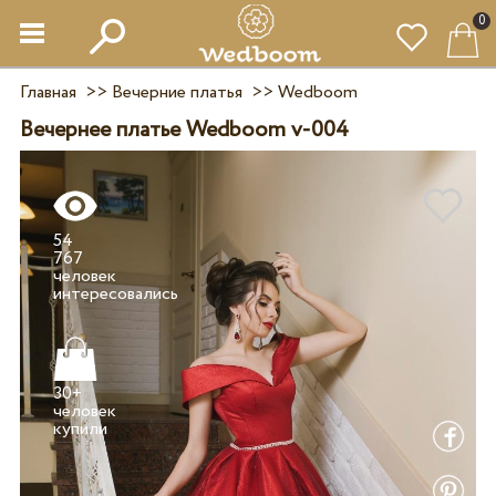
0
Главная
>>
Вечерние платья
>>
Wedboom
Вечернее платье Wedboom v-004
54
767
человек
30+
человек