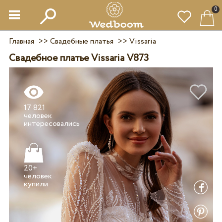
0
Главная
>>
Свадебные платья
>>
Vissaria
Свадебное платье Vissaria V873
17 821
человек
20+
человек