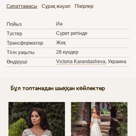
Сипаттамасы
Сұрақ жауап
Пікірлер
Иә
Пойыз
Сурет ретінде
Түстер
Жоқ
Трансформатор
28 күндер
Тігін уақыты
Victoria Karandasheva
, Украина
Өндіруші
Бұл топтамадан шыққан көйлектер