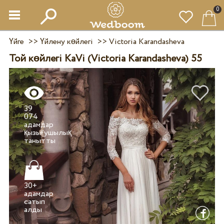
0
Үйге
>>
Үйлену көйлегі
>>
Victoria Karandasheva
Той көйлегі KaVi (Victoria Karandasheva) 55
39
074
адамдар
қызығушылық
30+
адамдар
сатып