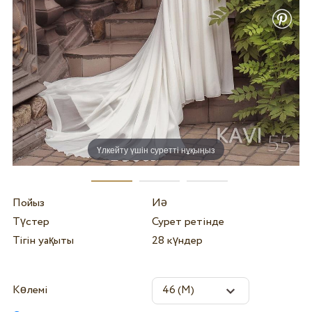
Үлкейту үшін суретті нұқыңыз
Пойыз
Иә
Түстер
Сурет ретінде
Тігін уақыты
28 күндер
Көлемі