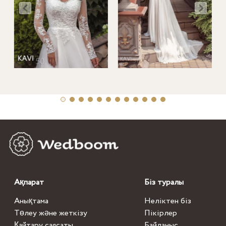
Ақпарат
Біз туралы
Анықтама
Неліктен біз
Төлеу және жеткізу
Пікірлер
Қайтару саясаты
Байланыс