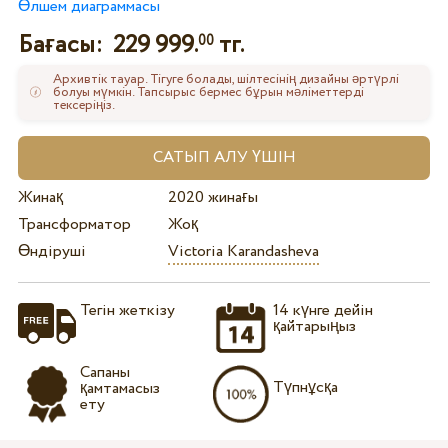
Өлшем диаграммасы
Бағасы:
229 999.
тг.
00
Архивтік тауар. Тігуге болады, шілтесінің дизайны әртүрлі
болуы мүмкін. Тапсырыс бермес бұрын мәліметтерді
тексеріңіз.
Жинақ
2020 жинағы
Трансформатор
Жоқ
Өндіруші
Victoria Karandasheva
Тегін жеткізу
14 күнге дейін
қайтарыңыз
Сапаны
Түпнұсқа
қамтамасыз
ету