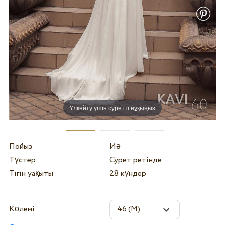
Үлкейту үшін суретті нұқыңыз
Пойыз
Иә
Түстер
Сурет ретінде
Тігін уақыты
28 күндер
Көлемі