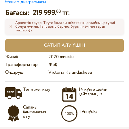
Өлшем диаграммасы
Бағасы:
219 999.
тг.
00
Архивтік тауар. Тігуге болады, шілтесінің дизайны әртүрлі
болуы мүмкін. Тапсырыс бермес бұрын мәліметтерді
тексеріңіз.
Жинақ
2020 жинағы
Трансформатор
Жоқ
Өндіруші
Victoria Karandasheva
Тегін жеткізу
14 күнге дейін
қайтарыңыз
Сапаны
Түпнұсқа
қамтамасыз
ету