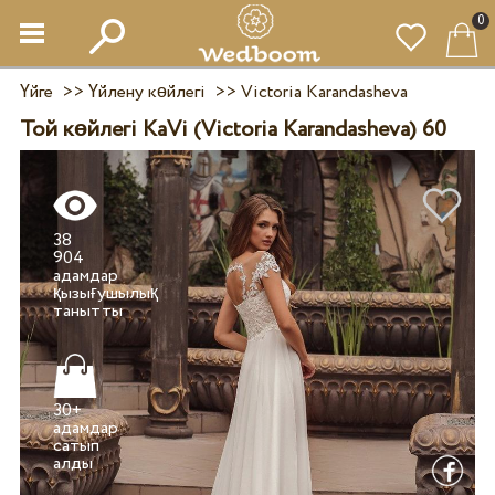
0
Үйге
>>
Үйлену көйлегі
>>
Victoria Karandasheva
Той көйлегі KaVi (Victoria Karandasheva) 60
38
904
адамдар
қызығушылық
30+
адамдар
сатып