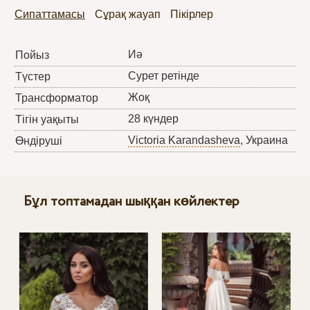
Сипаттамасы
Сұрақ жауап
Пікірлер
Иә
Пойыз
Сурет ретінде
Түстер
Жоқ
Трансформатор
28 күндер
Тігін уақыты
Victoria Karandasheva
, Украина
Өндіруші
Бұл топтамадан шыққан көйлектер