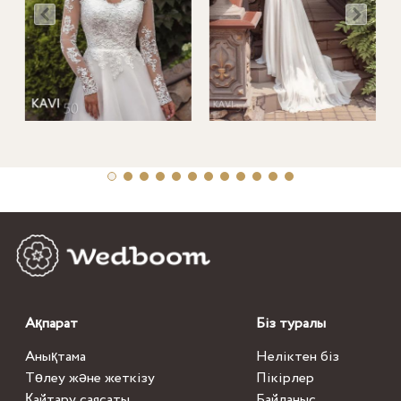
Ақпарат
Біз туралы
Анықтама
Неліктен біз
Төлеу және жеткізу
Пікірлер
Қайтару саясаты
Байланыс