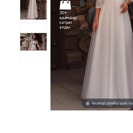
30+
адамдар
сатып
Кескінді ұлғайту үшін т