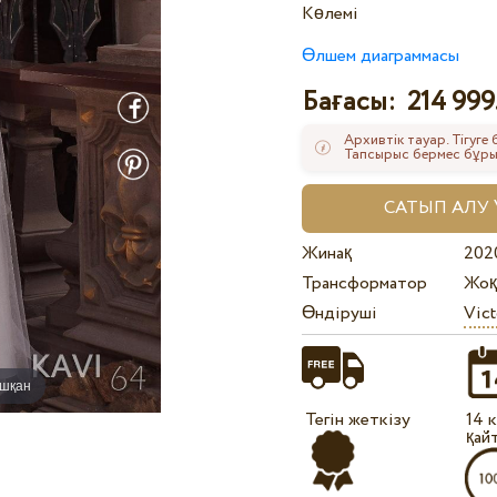
Көлемі
Өлшем диаграммасы
Бағасы:
214 999
Архивтік тауар. Тігуге
Тапсырыс бермес бұрын
Жинақ
202
Трансформатор
Жоқ
Өндіруші
Vict
ышқан
Тегін жеткізу
14 
қай