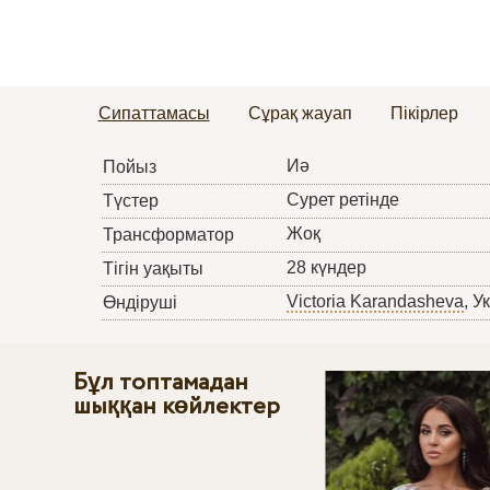
Сипаттамасы
Сұрақ жауап
Пікірлер
Иә
Пойыз
Сурет ретінде
Түстер
Жоқ
Трансформатор
28 күндер
Тігін уақыты
Victoria Karandasheva
, У
Өндіруші
Бұл топтамадан
шыққан көйлектер