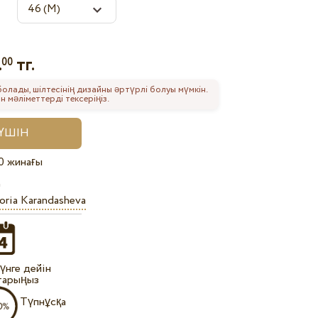
.
тг.
00
 болады, шілтесінің дизайны әртүрлі болуы мүмкін.
 мәліметтерді тексеріңіз.
0 жинағы
oria Karandasheva
күнге дейін
тарыңыз
Түпнұсқа