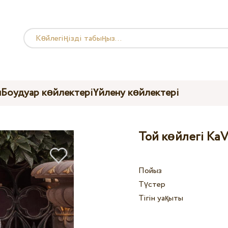
ы
Боудуар көйлектері
Үйлену көйлектері
Той көйлегі KaV
Пойыз
Түстер
Тігін уақыты