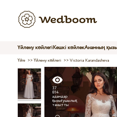
Үйлену көйлегі
Кешкі көйлек
Анамның қыз
Үйге
>>
Үйлену көйлегі
>>
Victoria Karandasheva
37
814
адамдар
қызығушылық