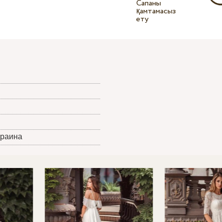
Сапаны
қамтамасыз
ету
краина