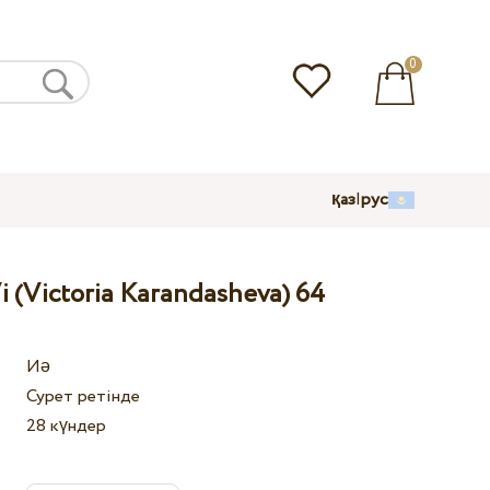
0
қаз
|
рус
i (Victoria Karandasheva) 64
Иә
Сурет ретінде
28 күндер