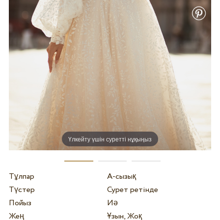
Үлкейту үшін суретті нұқыңыз
Тұлпар
А-сызық
Түстер
Сурет ретінде
Пойыз
Иә
Жең
Ұзын, Жоқ