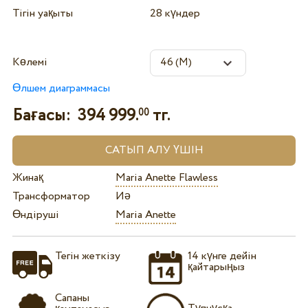
Тігін уақыты
28 күндер
Көлемі
Өлшем диаграммасы
Бағасы:
394 999.
тг.
00
Жинақ
Maria Anette Flawless
Трансформатор
Иә
Өндіруші
Maria Anette
Тегін жеткізу
14 күнге дейін
қайтарыңыз
Сапаны