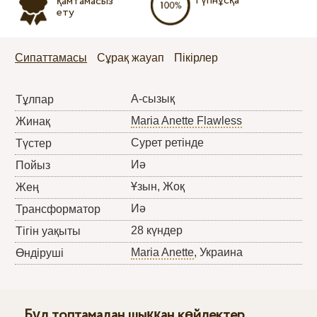
Түпнұсқа
қамтамасыз
ету
Сипаттамасы
Сұрақ жауап
Пікірлер
А-сызық
Тұлпар
Maria Anette Flawless
Жинақ
Сурет ретінде
Түстер
Иә
Пойыз
Ұзын, Жоқ
Жең
Иә
Трансформатор
28 күндер
Тігін уақыты
Maria Anette
, Украина
Өндіруші
Бұл топтамадан шыққан көйлектер