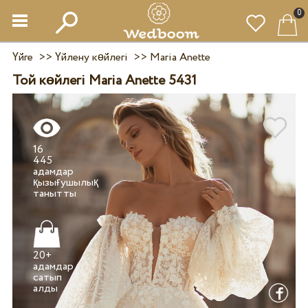
0
Үйге
>>
Үйлену көйлегі
>>
Maria Anette
Той көйлегі Maria Anette 5431
16
445
адамдар
қызығушылық
20+
адамдар
сатып