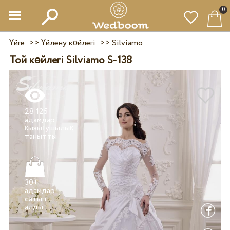
0
Үйге
>>
Үйлену көйлегі
>>
Silviamo
Той көйлегі Silviamo S-138
28 125
адамдар
қызығушылық
30+
адамдар
сатып