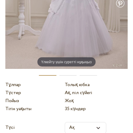
Үлкейту үшін суретті нұқыңыз
Тұлпар
Толық юбка
Түстер
Ақ, піл сүйегі
Пойыз
Жоқ
Тігін уақыты
35 күндер
Түсі