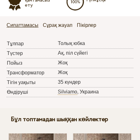
қамтамасыз
ету
Сипаттамасы
Сұрақ жауап
Пікірлер
Толық юбка
Тұлпар
Ақ, піл сүйегі
Түстер
Жоқ
Пойыз
Жоқ
Трансформатор
35 күндер
Тігін уақыты
Silviamo
, Украина
Өндіруші
Бұл топтамадан шыққан көйлектер