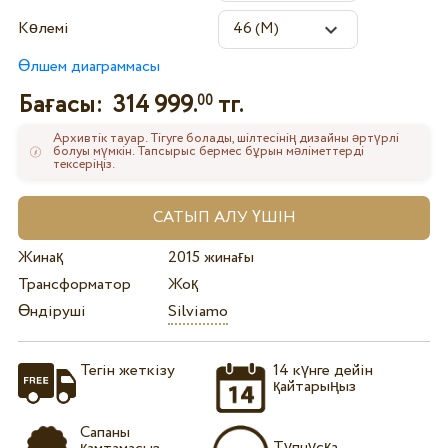
Көлемі
Өлшем диаграммасы
Бағасы:
314 999.
тг.
00
Архивтік тауар. Тігуге болады, шілтесінің дизайны әртүрлі
болуы мүмкін. Тапсырыс бермес бұрын мәліметтерді
тексеріңіз.
Жинақ
2015 жинағы
Трансформатор
Жоқ
Өндіруші
Silviamo
Тегін жеткізу
14 күнге дейін
қайтарыңыз
Сапаны
Түпнұсқа