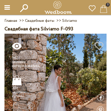
0
Главная
>>
Свадебные фаты
>>
Silviamo
Свадебная фата Silviamo F-093
21
962
человек
30+
человек