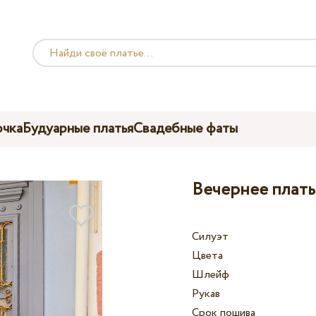
чка
Будуарные платья
Свадебные фаты
Вечернее плать
Силуэт
Цвета
Шлейф
Рукав
Срок пошива