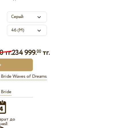
0 тг.
234 999.
тг.
00
 Bride Waves of Dreams
 Bride
врат до
дней