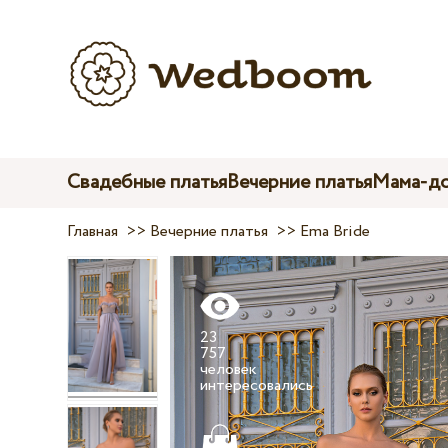
Свадебные платья
Вечерние платья
Мама-до
Главная
>>
Вечерние платья
>>
Ema Bride
23
757
человек