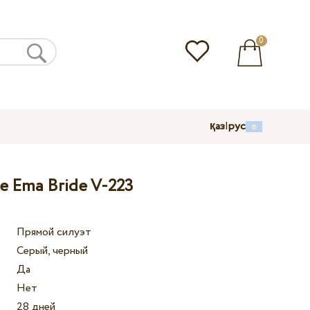
0
қаз
|
рус
е Ema Bride V-223
Прямой силуэт
Серый, черный
Да
Нет
28 дней