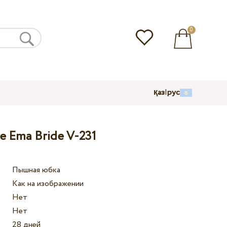
0
қаз
|
рус
е Ema Bride V-231
Пышная юбка
Как на изображении
Нет
Нет
28 дней