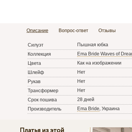
Описание
Вопрос-ответ
Отзывы
Пышная юбка
Силуэт
Ema Bride Waves of Dre
Коллекция
Как на изображении
Цвета
Нет
Шлейф
Нет
Рукав
Нет
Трансформер
28 дней
Срок пошива
Ema Bride
, Украина
Производитель
Платья из этой