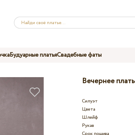
чка
Будуарные платья
Свадебные фаты
Вечернее плать
Силуэт
Цвета
Шлейф
Рукав
Срок пошива