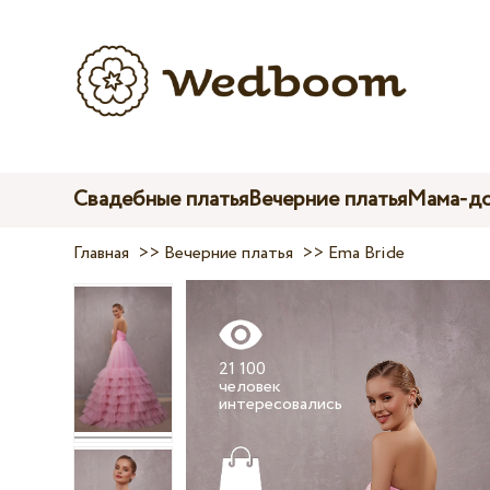
Свадебные платья
Вечерние платья
Мама-до
Главная
>>
Вечерние платья
>>
Ema Bride
21 100
человек