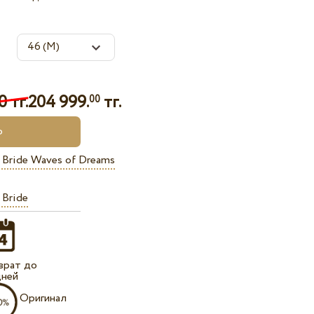
0 тг.
204 999.
тг.
00
 Bride Waves of Dreams
 Bride
врат до
дней
Оригинал