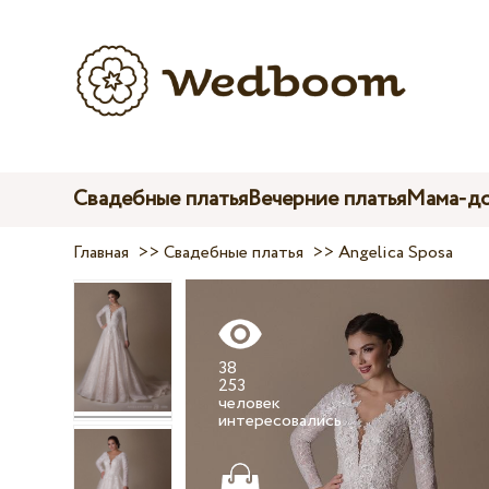
Свадебные платья
Вечерние платья
Мама-до
Главная
>>
Свадебные платья
>>
Angelica Sposa
38
253
человек