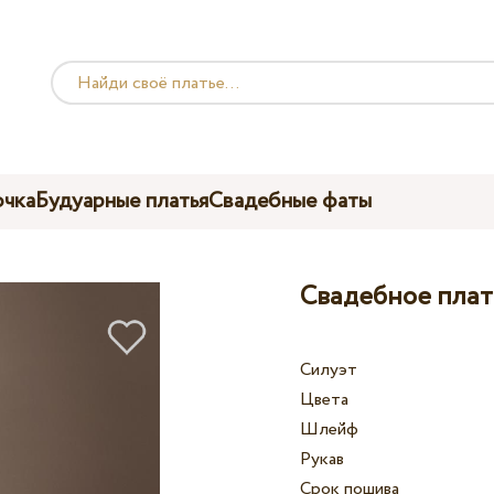
чка
Будуарные платья
Свадебные фаты
Свадебное плать
Силуэт
Цвета
Шлейф
Рукав
Срок пошива