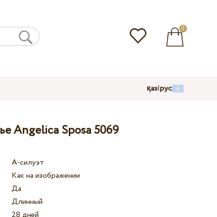
0
қаз
|
рус
е Angelica Sposa 5069
А-силуэт
Как на изображении
Да
Длинный
28 дней