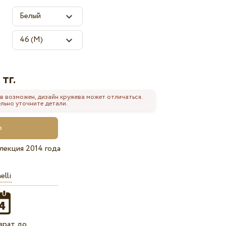
тг.
0
в возможен, дизайн кружева может отличаться.
льно уточните детали.
лекция 2014 года
elli
врат до