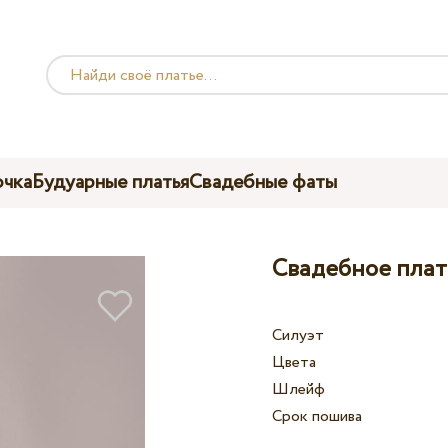
чка
Будуарные платья
Свадебные фаты
Свадебное плать
Силуэт
Цвета
Шлейф
Срок пошива