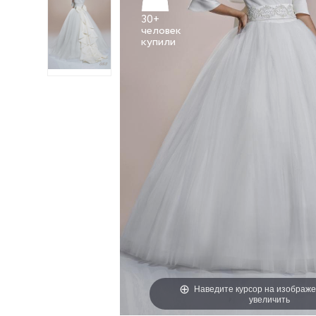
30+
человек
Наведите курсор на изображе
увеличить