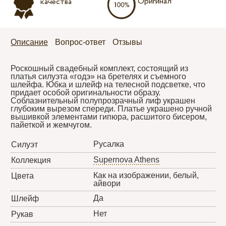
Оригинал
качества
Описание
Вопрос-ответ
Отзывы
Роскошный свадебный комплект, состоящий из
платья силуэта «годэ» на бретелях и съемного
шлейфа. Юбка и шлейф на телесной подсветке, что
придает особой оригинальности образу.
Соблазнительный полупрозрачный лиф украшен
глубоким вырезом спереди. Платье украшено ручной
вышивкой элементами гипюра, расшитого бисером,
пайеткой и жемчугом.
Русалка
Силуэт
Supernova Athens
Коллекция
Как на изображении, белый,
Цвета
айвори
Да
Шлейф
Нет
Рукав