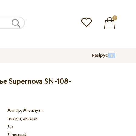
0
қаз
|
рус
ье Supernova SN-108-
Ампир, А-силуэт
Белый, айвори
Да
Длинный