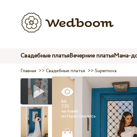
Свадебные платья
Вечерние платья
Мама-до
Главная
>>
Свадебные платья
>>
Supernova
66
730
человек