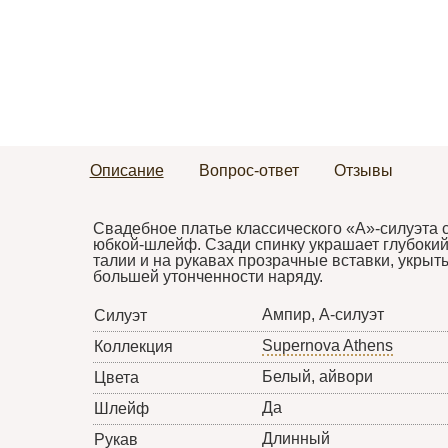
Описание
Вопрос-ответ
Отзывы
Свадебное платье классического «А»-силуэта 
юбкой-шлейф. Сзади спинку украшает глубоки
талии и на рукавах прозрачные вставки, укрыт
большей утонченности наряду.
Ампир, А-силуэт
Силуэт
Supernova Athens
Коллекция
Белый, айвори
Цвета
Да
Шлейф
Длинный
Рукав