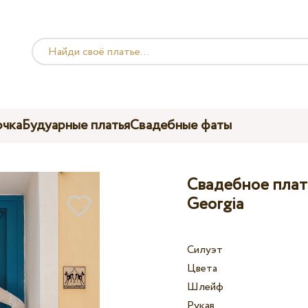
чка
Будуарные платья
Свадебные фаты
Свадебное плат
Georgia
Силуэт
Цвета
Шлейф
Рукав