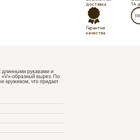
доставка
14 
Гарантия
качества
с длинными рукавами и
й «V»-образный вырез. По
ые кружевом, что придает