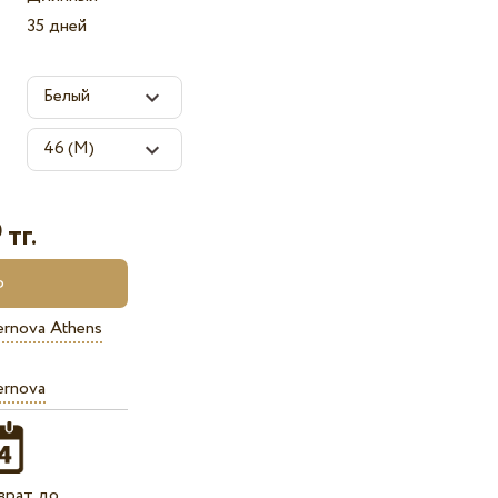
35 дней
тг.
0
ernova Athens
ernova
врат до