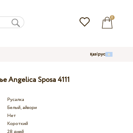
0
қаз
|
рус
е Angelica Sposa 4111
Русалка
Белый, айвори
Нет
Короткий
28 дней