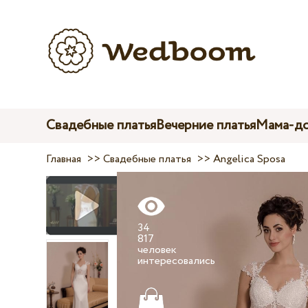
Свадебные платья
Вечерние платья
Мама-до
Главная
>>
Свадебные платья
>>
Angelica Sposa
34
817
человек