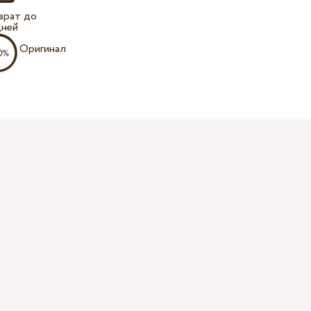
врат до
дней
Оригинал