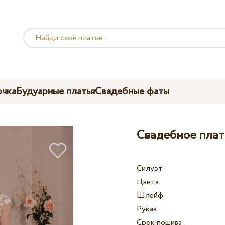
чка
Будуарные платья
Свадебные фаты
Свадебное плать
Силуэт
Цвета
Шлейф
Рукав
Срок пошива