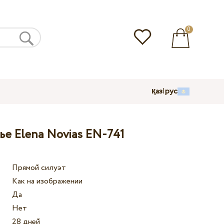
0
қаз
|
рус
ье Elena Novias EN-741
Прямой силуэт
Как на изображении
Да
Нет
28 дней