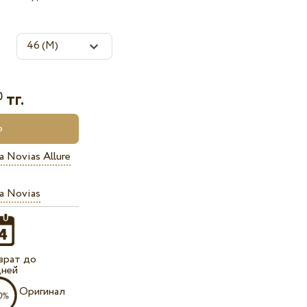
тг.
0
a Novias Allure
a Novias
врат до
дней
Оригинал