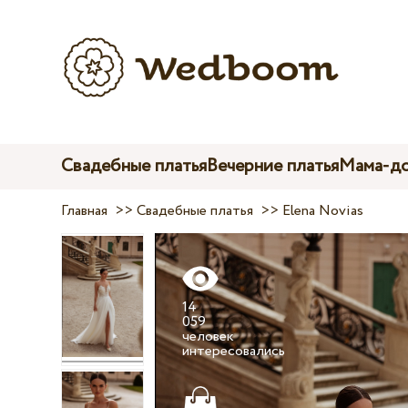
Свадебные платья
Вечерние платья
Мама-до
Главная
>>
Свадебные платья
>>
Elena Novias
14
059
человек