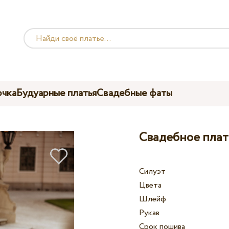
чка
Будуарные платья
Свадебные фаты
Свадебное плат
Силуэт
Цвета
Шлейф
Рукав
Срок пошива