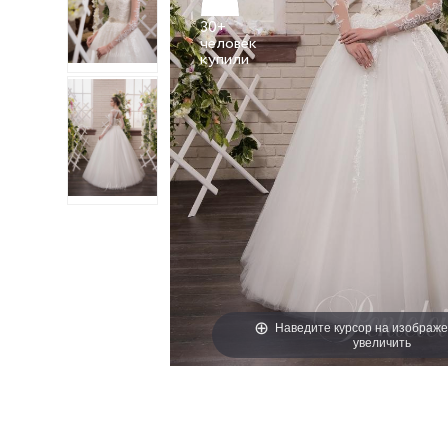
30+
человек
Наведите курсор на изображе
увеличить