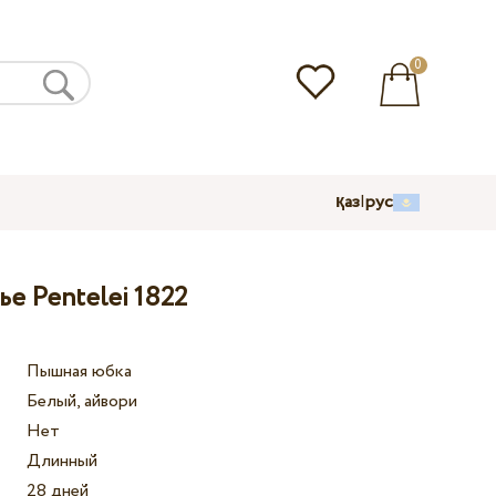
0
қаз
|
рус
е Pentelei 1822
Пышная юбка
Белый, айвори
Нет
Длинный
28 дней