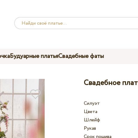
чка
Будуарные платья
Свадебные фаты
Свадебное плать
Силуэт
Цвета
Шлейф
Рукав
Срок пошива