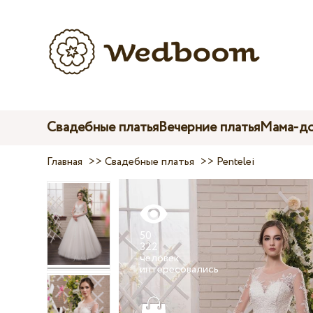
Свадебные платья
Вечерние платья
Мама-до
Главная
>>
Свадебные платья
>>
Pentelei
50
322
человек