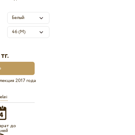
тг.
лекция 2017 года
elei
врат до
дней