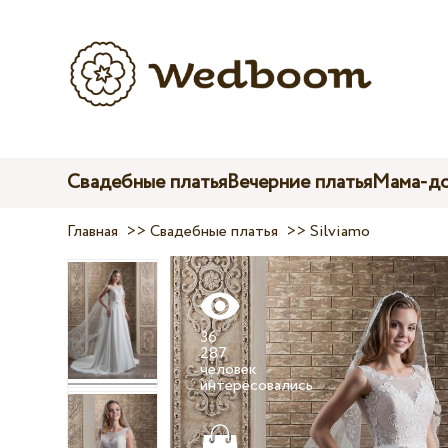
Свадебные платья
Вечерние платья
Мама-до
Главная
>>
Свадебные платья
>>
Silviamo
36
287
человек