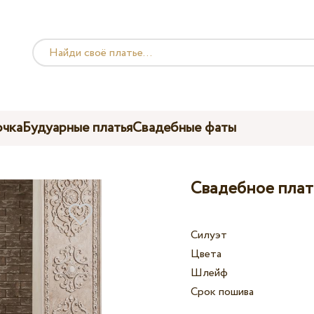
чка
Будуарные платья
Свадебные фаты
Свадебное плать
Силуэт
Цвета
Шлейф
Срок пошива