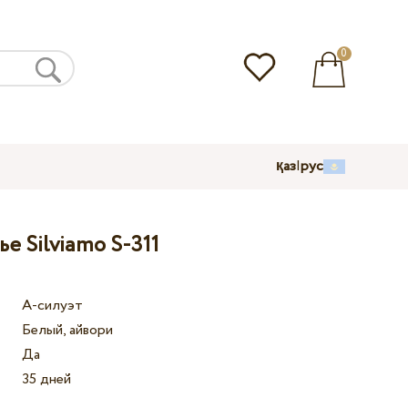
0
қаз
|
рус
е Silviamo S-311
А-силуэт
Белый, айвори
Да
35 дней