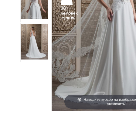
30+
человек
Наведите курсор на изображе
увеличить