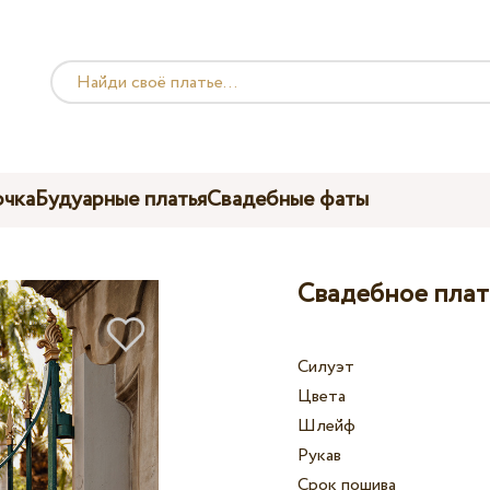
чка
Будуарные платья
Свадебные фаты
Свадебное плать
Силуэт
Цвета
Шлейф
Рукав
Срок пошива