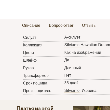
Описание
Вопрос-ответ
Отзывы
А-силуэт
Силуэт
Silviamo Hawaiian Dream
Коллекция
Как на изображении
Цвета
Да
Шлейф
Длинный
Рукав
Нет
Трансформер
35 дней
Срок пошива
Silviamo
, Украина
Производитель
Платья из этой