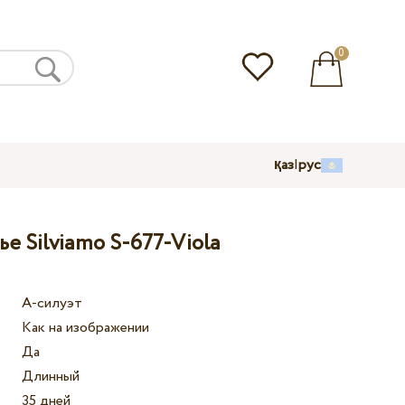
0
қаз
|
рус
е Silviamo S-677-Viola
А-силуэт
Как на изображении
Да
Длинный
35 дней