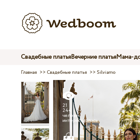
Свадебные платья
Вечерние платья
Мама-до
Главная
>>
Свадебные платья
>>
Silviamo
21
244
человек