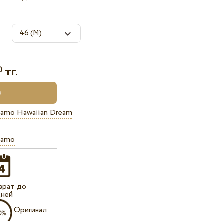
тг.
0
viamo Hawaiian Dream
iamo
врат до
дней
Оригинал