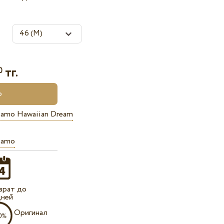
тг.
0
viamo Hawaiian Dream
iamo
врат до
дней
Оригинал