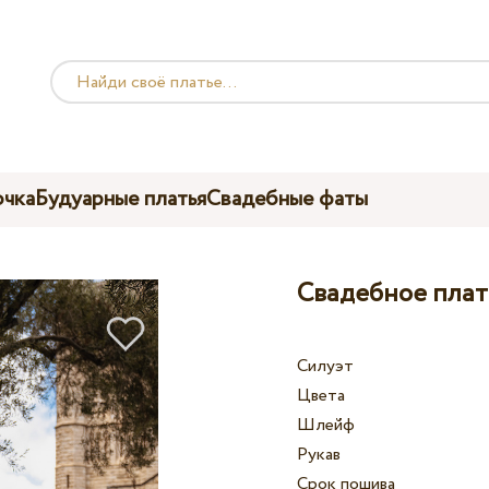
чка
Будуарные платья
Свадебные фаты
Свадебное плать
Силуэт
Цвета
Шлейф
Рукав
Срок пошива