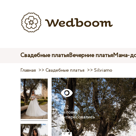
Свадебные платья
Вечерние платья
Мама-до
Главная
>>
Свадебные платья
>>
Silviamo
20
762
человек