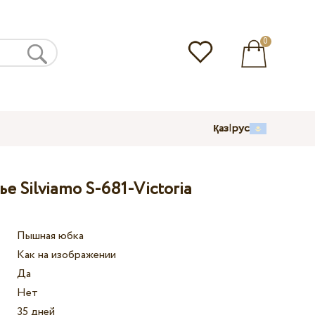
0
қаз
|
рус
е Silviamo S-681-Victoria
Пышная юбка
Как на изображении
Да
Нет
35 дней