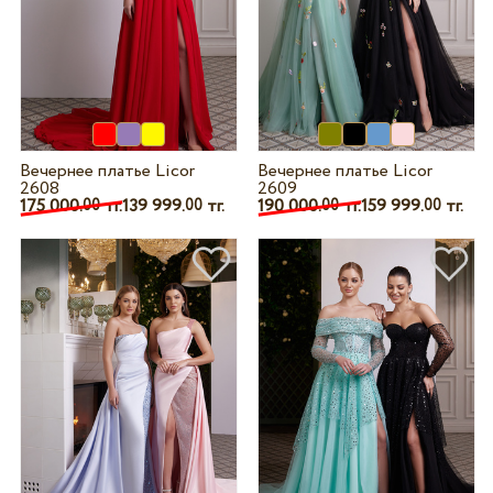
Вечернее платье Licor
Вечернее платье Licor
2609
2608
190 000.
тг.
159 999.
тг.
175 000.
тг.
139 999.
тг.
00
00
00
00