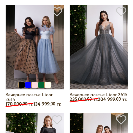
Вечернее платье Licor
Вечернее платье Licor 2615
2614
235 000.
тг.
204 999.
тг.
00
00
170 000.
тг.
134 999.
тг.
00
00