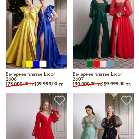
Вечернее платье Licor
Вечернее платье Licor
2606
2607
175 000.
тг.
139 999.
тг.
190 000.
тг.
159 999.
тг.
00
00
00
00