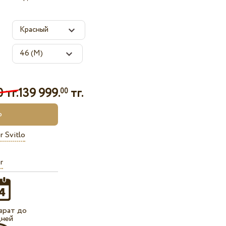
 тг.
139 999.
тг.
00
r Svitlo
r
врат до
дней