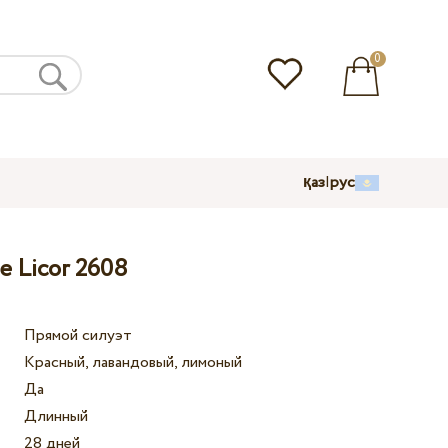
0
қаз
|
рус
 Licor 2608
Прямой силуэт
Красный, лавандовый, лимоный
Да
Длинный
28 дней