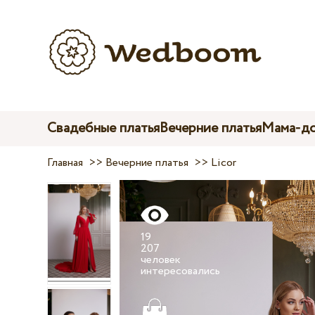
Свадебные платья
Вечерние платья
Мама-до
Главная
>>
Вечерние платья
>>
Licor
19
207
человек