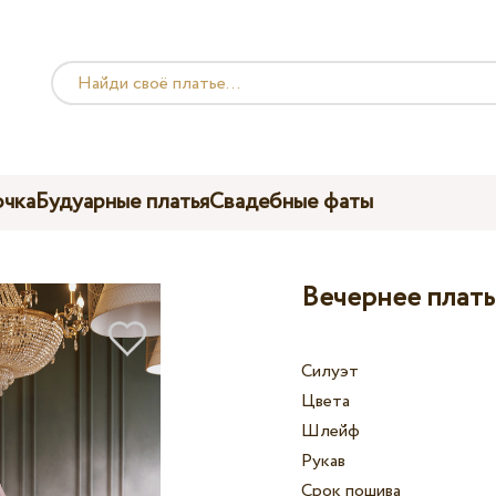
чка
Будуарные платья
Свадебные фаты
Вечернее платье
Силуэт
Цвета
Шлейф
Рукав
Срок пошива