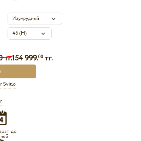
 тг.
154 999.
тг.
00
r Svitlo
r
врат до
дней