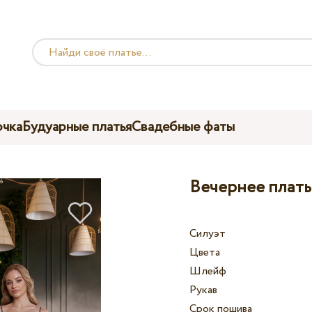
чка
Будуарные платья
Свадебные фаты
Вечернее платье
Силуэт
Цвета
Шлейф
Рукав
Срок пошива