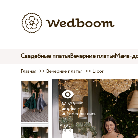
Свадебные платья
Вечерние платья
Мама-до
Главная
>>
Вечерние платья
>>
Licor
17 525
человек