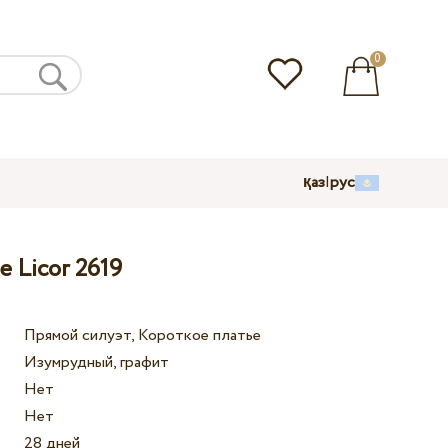
0
қаз
|
рус
 Licor 2619
Прямой силуэт, Короткое платье
Изумрудный, графит
Нет
Нет
28 дней