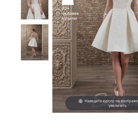
30+
человек
Наведите курсор на изображе
увеличить