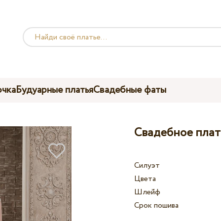
чка
Будуарные платья
Свадебные фаты
Свадебное плать
Силуэт
Цвета
Шлейф
Срок пошива