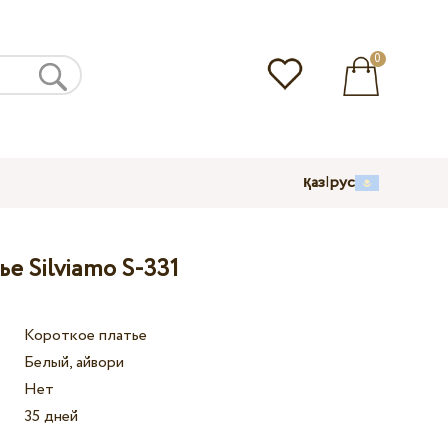
0
қаз
|
рус
е Silviamo S-331
Короткое платье
Белый, айвори
Нет
35 дней