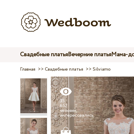
Свадебные платья
Вечерние платья
Мама-до
Главная
>>
Свадебные платья
>>
Silviamo
35
652
человек