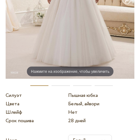
Нажмите на изображение, чтобы увеличить
Силуэт
Пышная юбка
Цвета
Белый, айвори
Шлейф
Нет
Срок пошива
28 дней