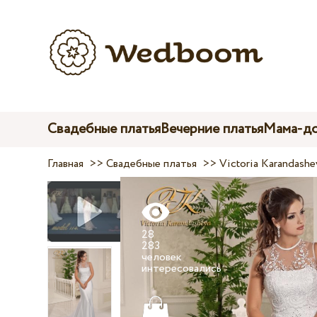
Свадебные платья
Вечерние платья
Мама-до
Главная
>>
Свадебные платья
>>
Victoria Karandashe
28
283
человек