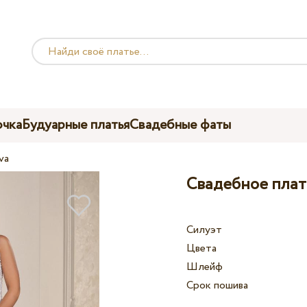
чка
Будуарные платья
Свадебные фаты
va
Свадебное плать
Силуэт
Цвета
Шлейф
Срок пошива