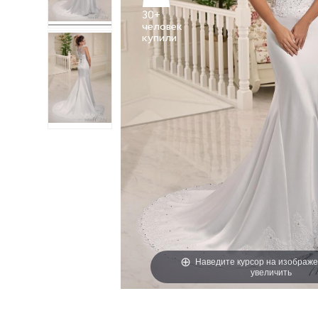
30+
человек
Наведите курсор на изображе
увеличить