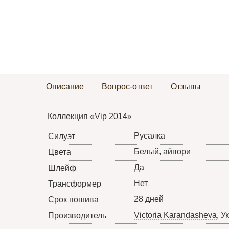
Описание
Вопрос-ответ
Отзывы
Коллекция «Vip 2014»
Русалка
Силуэт
Белый, айвори
Цвета
Да
Шлейф
Нет
Трансформер
28 дней
Срок пошива
Victoria Karandasheva
, У
Производитель