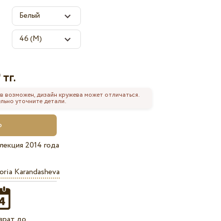
тг.
0
в возможен, дизайн кружева может отличаться.
льно уточните детали.
лекция 2014 года
oria Karandasheva
врат до