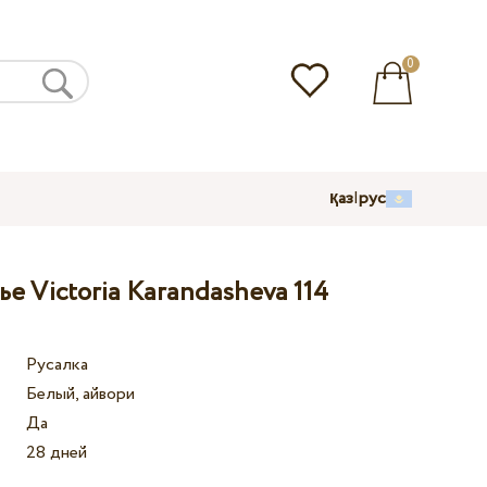
0
қаз
|
рус
е Victoria Karandasheva 114
Русалка
Белый, айвори
Да
28 дней